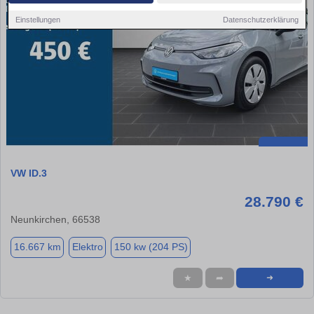
Einstellungen
Datenschutzerklärung
VW ID.3
28.790 €
Neunkirchen, 66538
16.667 km
Elektro
150 kw (204 PS)
★
➦
➜