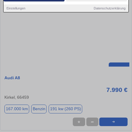
Einstellungen
Datenschutzerklärung
Audi A8
7.990 €
Kirkel, 66459
167.000 km
Benzin
191 kw (260 PS)
★
➦
➜