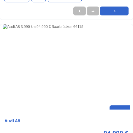
★
➦
➜
Audi A8
94.990 €