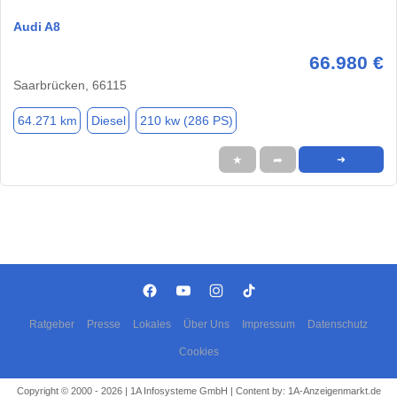
Audi A8
66.980 €
Saarbrücken, 66115
64.271 km
Diesel
210 kw (286 PS)
★
➦
➜
Ratgeber
Presse
Lokales
Über Uns
Impressum
Datenschutz
Cookies
Copyright © 2000 - 2026 | 1A Infosysteme GmbH | Content by: 1A-Anzeigenmarkt.de