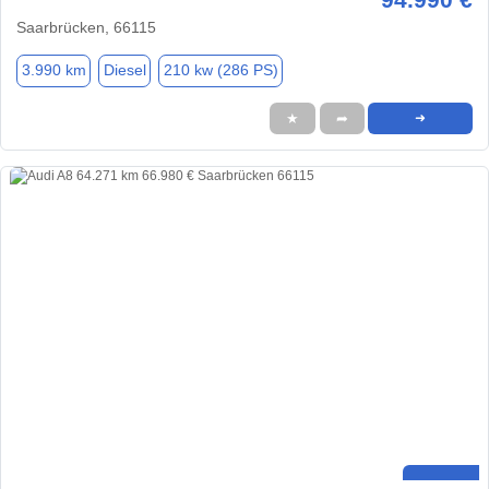
Saarbrücken, 66115
3.990 km
Diesel
210 kw (286 PS)
★
➦
➜