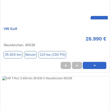
VW Golf
26.990 €
Neunkirchen, 66538
35.824 km
Benzin
110 kw (150 PS)
★
➦
➜