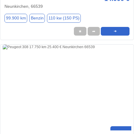
Neunkirchen, 66539
99.900 km
Benzin
110 kw (150 PS)
★
➦
➜