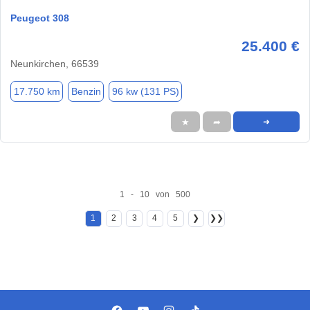
Peugeot 308
25.400 €
Neunkirchen, 66539
17.750 km
Benzin
96 kw (131 PS)
★
➦
➜
1 - 10 von 500
1
2
3
4
5
❯
❯❯