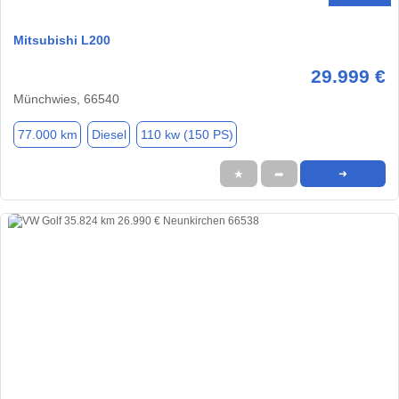
Mitsubishi L200
29.999 €
Münchwies, 66540
77.000 km
Diesel
110 kw (150 PS)
★
➦
➜