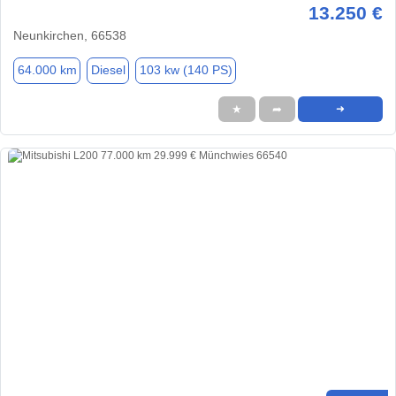
13.250 €
Neunkirchen, 66538
64.000 km
Diesel
103 kw (140 PS)
★
➦
➜