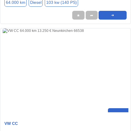
64.000 km
Diesel
103 kw (140 PS)
★
➦
➜
VW CC