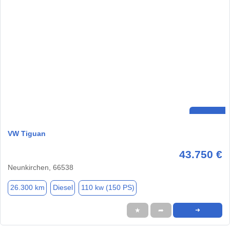
VW Tiguan
43.750 €
Neunkirchen, 66538
26.300 km
Diesel
110 kw (150 PS)
★
➦
➜