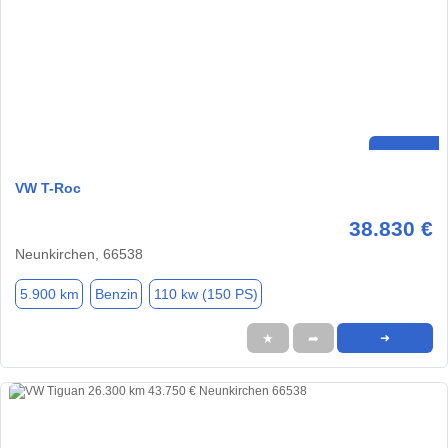
VW T-Roc
38.830 €
Neunkirchen, 66538
5.900 km
Benzin
110 kw (150 PS)
★
➦
➜