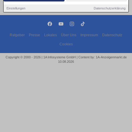
Einstellungen
Datenschutzerklärung
Ratgeber
Presse
Lokales
Über Uns
Impressum
Datenschutz
Cookies
Copyright © 2000 - 2026 | 1A Infosysteme GmbH | Content by: 1A-Anzeigenmarkt.de
10.08.2026