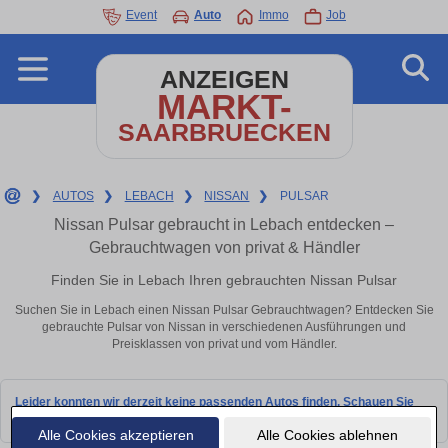
Event
Auto
Immo
Job
ANZEIGEN
MARKT-
SAARBRUECKEN
❯
AUTOS
❯
LEBACH
❯
NISSAN
❯
PULSAR
Nissan Pulsar gebraucht in Lebach entdecken –
Gebrauchtwagen von privat & Händler
Finden Sie in Lebach Ihren gebrauchten Nissan Pulsar
Suchen Sie in Lebach einen Nissan Pulsar Gebrauchtwagen? Entdecken Sie
gebrauchte Pulsar von Nissan in verschiedenen Ausführungen und
Preisklassen von privat und vom Händler.
Leider konnten wir derzeit keine passenden Autos finden. Schauen Sie
bald wieder vorbei!
Alle Cookies akzeptieren
Alle Cookies ablehnen