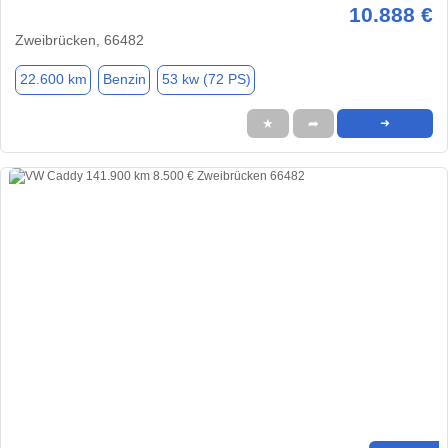
10.888 €
Zweibrücken, 66482
22.600 km
Benzin
53 kw (72 PS)
★
➦
➜