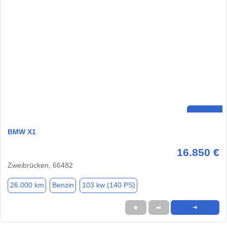
BMW X1
16.850 €
Zweibrücken, 66482
26.000 km
Benzin
103 kw (140 PS)
★
➦
➜