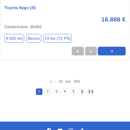
Toyota Aygo (X)
16.888 €
Zweibrücken, 66482
4.900 km
Benzin
53 kw (72 PS)
★
➦
➜
1 - 10 von 500
1
2
3
4
5
❯
❯❯