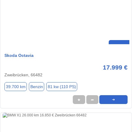
Skoda Octavia
17.999 €
Zweibrücken, 66482
39.700 km
Benzin
81 kw (110 PS)
★
➦
➜