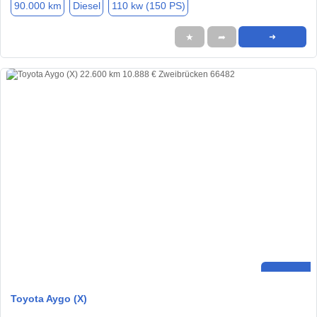
90.000 km
Diesel
110 kw (150 PS)
★
➦
➜
Toyota Aygo (X)