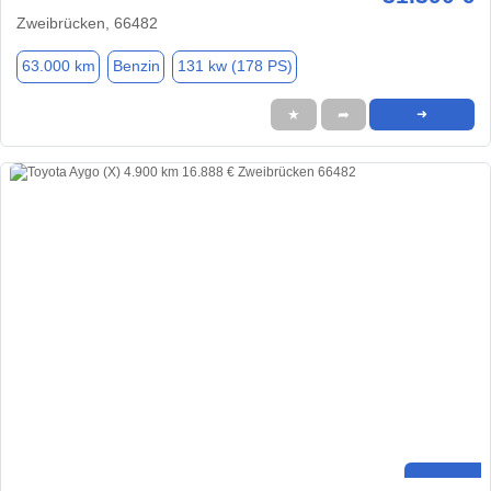
Zweibrücken, 66482
63.000 km
Benzin
131 kw (178 PS)
★
➦
➜