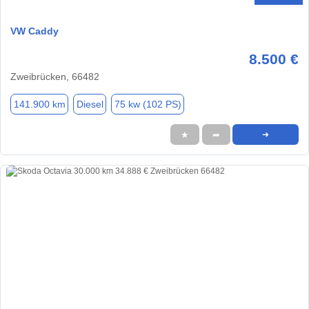
VW Caddy
8.500 €
Zweibrücken, 66482
141.900 km
Diesel
75 kw (102 PS)
★
➦
➜