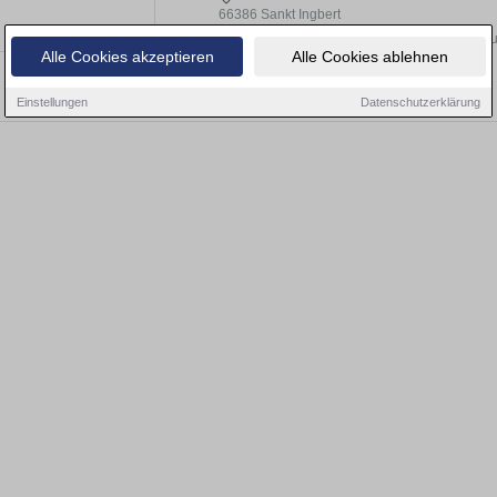
66386 Sankt Ingbert
Die Ingobertusmesse Sankt Ingbert ist der Bes
Alle Cookies akzeptieren
Alle Cookies ablehnen
präsentieren sich auf der Ingobertus-Messe St. 
Einstellungen
Datenschutzerklärung