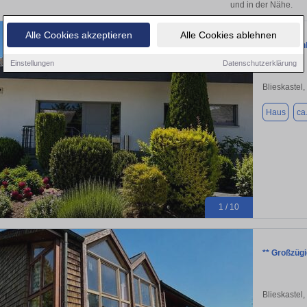
und in der Nähe.
Alle Cookies akzeptieren
Alle Cookies ablehnen
Einfamilie
Einstellungen
Datenschutzerklärung
Blieskastel
Haus
ca
1 / 10
** Großzügi
Blieskastel