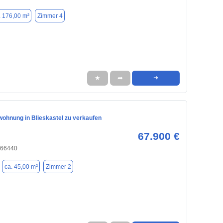
. 176,00 m²
Zimmer 4
★
➦
➜
ohnung in Blieskastel zu verkaufen
67.900 €
, 66440
ca. 45,00 m²
Zimmer 2