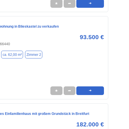
★
➦
➜
ohnung in Blieskastel zu verkaufen
93.500 €
, 66440
ca. 62,00 m²
Zimmer 2
★
➦
➜
es Einfamilienhaus mit großem Grundstück in Breitfurt
182.000 €