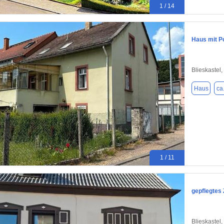
1 / 14
Haus mit Po
Blieskastel
Haus
ca
1 / 11
gepflegtes
Blieskastel