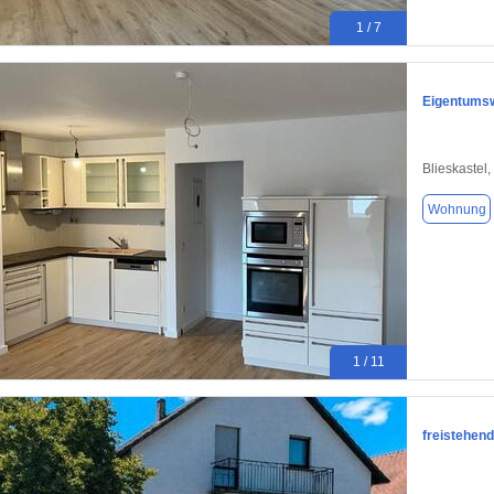
1 / 7
Eigentumsw
Blieskastel
Wohnung
1 / 11
freistehend