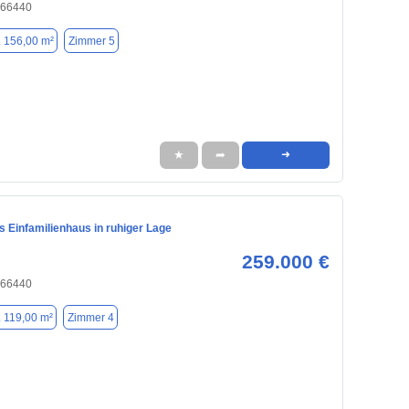
, 66440
. 156,00 m²
Zimmer 5
★
➦
➜
 Einfamilienhaus in ruhiger Lage
259.000 €
, 66440
. 119,00 m²
Zimmer 4