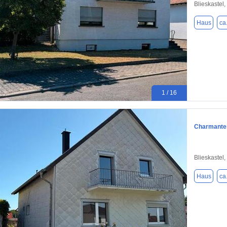
Blieskastel
Haus
ca
1 / 16
Charmantes
Blieskastel
Haus
ca