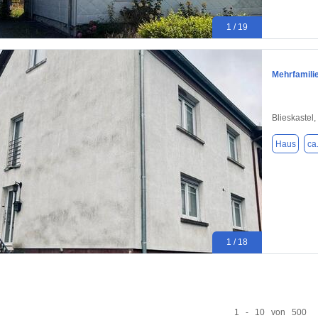
1 / 19
Mehrfamilie
Blieskastel
Haus
ca
1 / 18
1 - 10 von 500