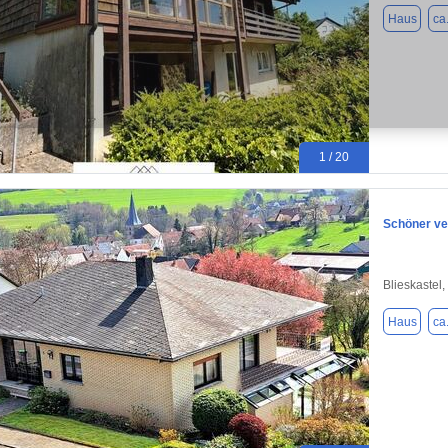
Haus
ca
1 / 20
Schöner ve
Blieskastel
Haus
ca