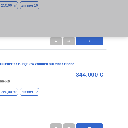
. 250,00 m²
Zimmer 10
★
➦
➜
rklinkerter Bungalow Wohnen auf einer Ebene
344.000 €
, 66440
. 260,00 m²
Zimmer 12
★
➦
➜