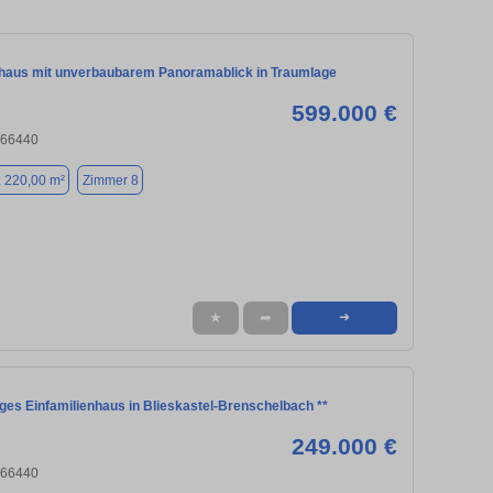
nhaus mit unverbaubarem Panoramablick in Traumlage
599.000 €
, 66440
. 220,00 m²
Zimmer 8
★
➦
➜
ges Einfamilienhaus in Blieskastel-Brenschelbach **
249.000 €
, 66440