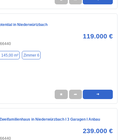
tential in Niederwürtzbach
119.000 €
, 66440
. 145,00 m²
Zimmer 6
★
➦
➜
 Zweifamilienhaus in Niederwürzbach I 3 Garagen I Anbau
239.000 €
, 66440