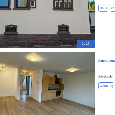
Haus
ca
1 / 17
Eigentumsw
Blieskastel
Wohnung