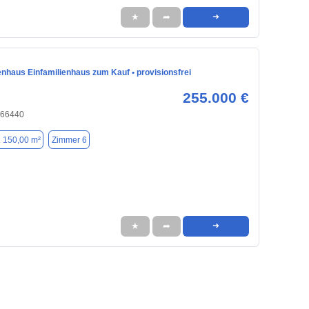
★
➦
➜
nhaus Einfamilienhaus zum Kauf • provisionsfrei
255.000 €
, 66440
. 150,00 m²
Zimmer 6
★
➦
➜