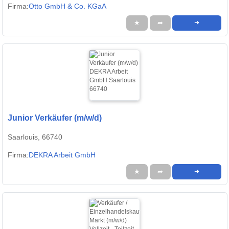
Firma:
Otto GmbH & Co. KGaA
★
➦
➜
Junior Verkäufer (m/w/d)
Saarlouis, 66740
Firma:
DEKRA Arbeit GmbH
★
➦
➜