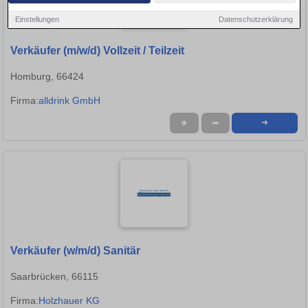
Einstellungen
Datenschutzerklärung
Verkäufer (m/w/d) Vollzeit / Teilzeit
Homburg, 66424
Firma:
alldrink GmbH
★
➦
➜
Verkäufer (w/m/d) Sanitär
Saarbrücken, 66115
Firma:
Holzhauer KG