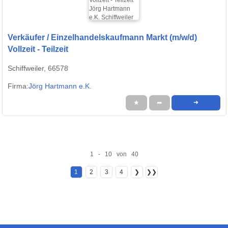
Verkäufer / Einzelhandelskaufmann Markt (m/w/d)
Vollzeit - Teilzeit
Schiffweiler, 66578
Firma:
Jörg Hartmann e.K.
★
➦
➜
1 - 10 von 40
1
2
3
4
❯
❯❯