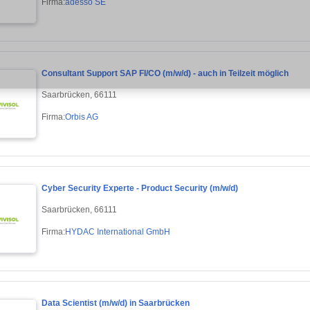
Firma:
adesso SE
Consultant Support SAP FI/CO (m/w/d) - auch in Teilzeit möglich
Saarbrücken, 66111
Firma:
Orbis AG
Cyber Security Experte - Product Security (m/w/d)
Saarbrücken, 66111
Firma:
HYDAC International GmbH
Data Scientist (m/w/d) in Saarbrücken