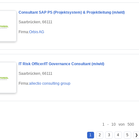
Consultant SAP PS (Projektsystem) & Projektleitung (m/w/d)
Saarbrücken, 66111
Firma:
Orbis AG
IT Risk Officer/IT Governance Consultant (m/w/d)
Saarbrücken, 66111
Firma:
allectio consulting group
1 - 10 von 500
1
2
3
4
5
❯