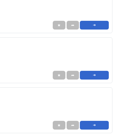
★
➦
➜
★
➦
➜
★
➦
➜