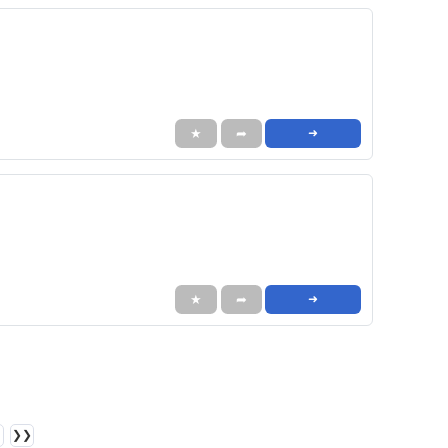
★
➦
➜
★
➦
➜
❯❯