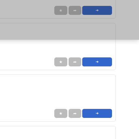
★
➦
➜
★
➦
➜
★
➦
➜