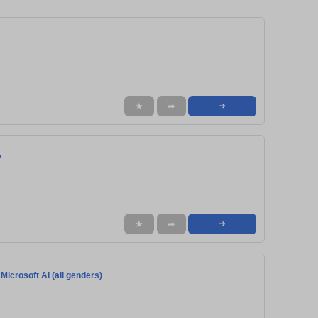
★
➦
➜
y
★
➦
➜
icrosoft AI (all genders)