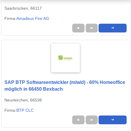
Saarbrücken, 66117
Firma:
Amadeus Fire AG
★
➦
➜
SAP BTP Softwareentwickler (m/w/d) - 60% Homeoffice
möglich in 66450 Bexbach
Neunkirchen, 66538
Firma:
BTP CLC
★
➦
➜