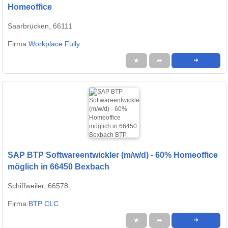
Homeoffice
Saarbrücken, 66111
Firma:
Workplace Fully
★
➦
➜
SAP BTP Softwareentwickler (m/w/d) - 60% Homeoffice
möglich in 66450 Bexbach
Schiffweiler, 66578
Firma:
BTP CLC
★
➦
➜