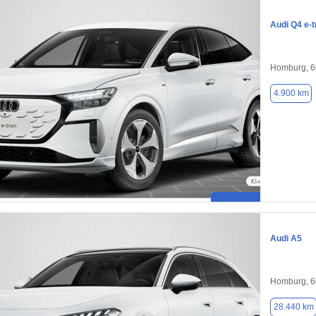
Audi Q4 e-t
Homburg, 
4.900 km
Audi A5
Homburg, 
28.440 km