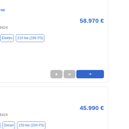
ron
58.970 €
66424
Elektro
210 kw (286 PS)
★
➦
➜
45.990 €
66424
Diesel
150 kw (204 PS)