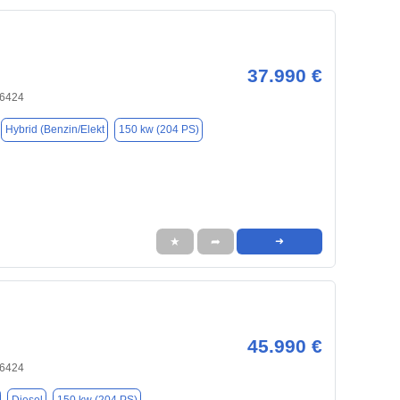
37.990 €
66424
Hybrid (Benzin/Elekt
150 kw (204 PS)
★
➦
➜
45.990 €
66424