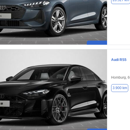
28.527 km
Audi RS5
Homburg, 
3.900 km