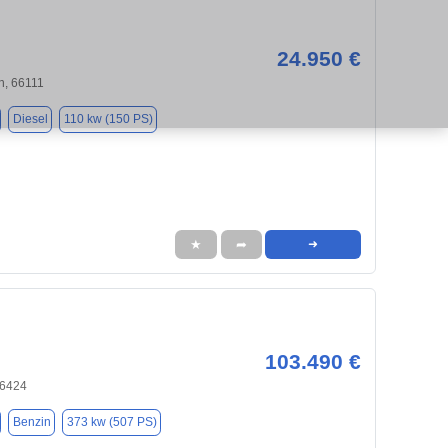
24.950 €
n, 66111
Diesel
110 kw (150 PS)
★
➦
➜
103.490 €
66424
Benzin
373 kw (507 PS)