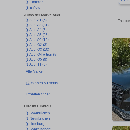
Bexba
❯ Oldtimer
❯ E-Auto
Autos der Marke Audi
❯ Audi A1 (5)
Entdeck
❯ Audi A3 (31)
❯ Audi A4 (6)
❯ Audi A5 (25)
❯ Audi A6 (15)
❯ Audi Q2 (3)
❯ Audi Q3 (10)
❯ Audi Q4 e-tron (5)
❯ Audi Q5 (9)
❯ Audi TT (3)
Alle Marken
Messen & Events
Experten finden
Orte im Umkreis
❯ Saarbrücken
❯ Neunkirchen
❯ Homburg
❯ Sankt Ingbert