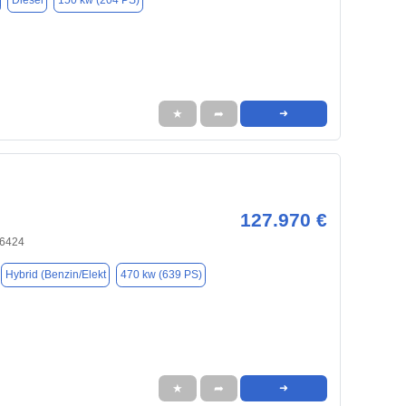
Diesel
150 kw (204 PS)
★
➦
➜
127.970 €
66424
Hybrid (Benzin/Elekt
470 kw (639 PS)
★
➦
➜