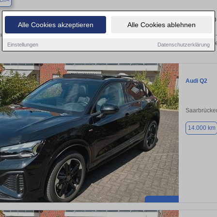
ch
Finden Sie in Bexbach Ihren gebrauchten Audi – v
Alle Cookies akzeptieren
Alle Cookies ablehnen
en Sie in Bexbach gebrauchte Audi Fahrzeuge. Von Kleinwagen bis hin zum SUV –
von privat und vom Händle
Einstellungen
Datenschutzerklärung
Audi Q2
Saarbrücke
14.000 km