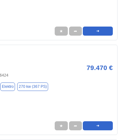
★
➦
➜
79.470 €
66424
Elektro
270 kw (367 PS)
★
➦
➜