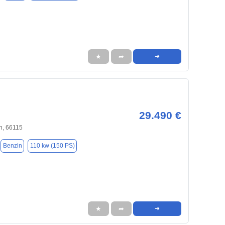
★
➦
➜
29.490 €
n, 66115
Benzin
110 kw (150 PS)
★
➦
➜