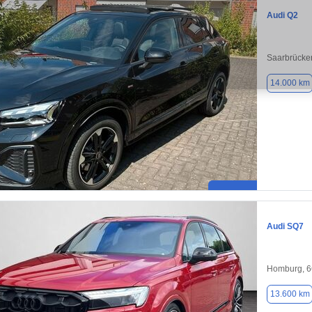
Audi Q2
Saarbrücke
14.000 km
Audi SQ7
Homburg, 
13.600 km