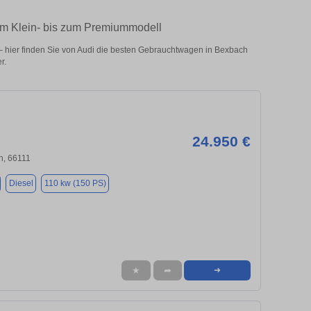
om Klein- bis zum Premiummodell
 hier finden Sie von Audi die besten Gebrauchtwagen in Bexbach
r.
24.950 €
n, 66111
Diesel
110 kw (150 PS)
★
➦
➜