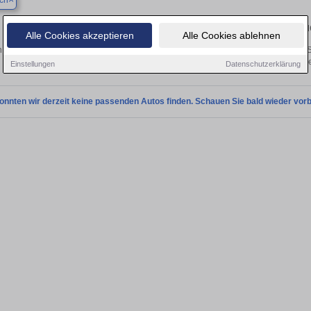
ch
Finden Sie in Bexbach Ihren gebra
Alle Cookies akzeptieren
Alle Cookies ablehnen
 Sie in Bexbach einen Ford S-Max Gebrauchtwagen? Entdecken Sie gebrauchte S
von privat und vom Händle
Einstellungen
Datenschutzerklärung
onnten wir derzeit keine passenden Autos finden. Schauen Sie bald wieder vorb