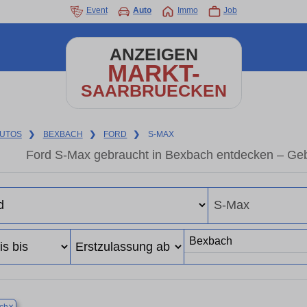
Event
Auto
Immo
Job
ANZEIGEN
MARKT-
SAARBRUECKEN
UTOS
❯
BEXBACH
❯
FORD
❯
S-MAX
Ford S-Max gebraucht in Bexbach entdecken – Geb
×