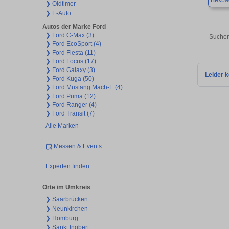
Bexba
❯ Oldtimer
❯ E-Auto
Autos der Marke Ford
❯ Ford C-Max (3)
Suchen
❯ Ford EcoSport (4)
❯ Ford Fiesta (11)
❯ Ford Focus (17)
❯ Ford Galaxy (3)
Leider k
❯ Ford Kuga (50)
❯ Ford Mustang Mach-E (4)
❯ Ford Puma (12)
❯ Ford Ranger (4)
❯ Ford Transit (7)
Alle Marken
Messen & Events
Experten finden
Orte im Umkreis
❯ Saarbrücken
❯ Neunkirchen
❯ Homburg
❯ Sankt Ingbert