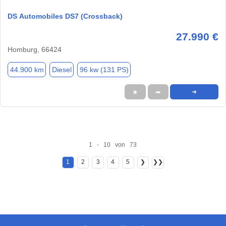
DS Automobiles DS7 (Crossback)
27.990 €
Homburg, 66424
44.900 km
Diesel
96 kw (131 PS)
★
➦
➜
1 - 10 von 73
1
2
3
4
5
❯
❯❯