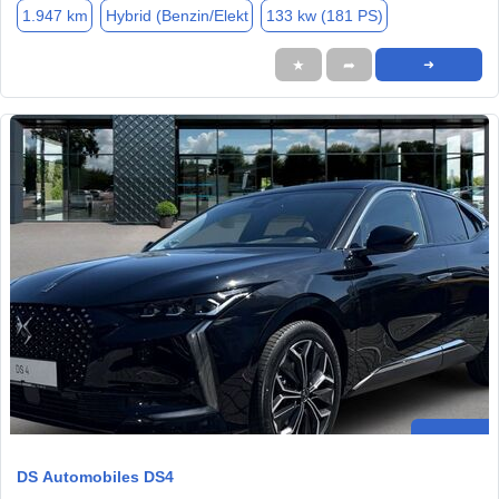
1.947 km
Hybrid (Benzin/Elekt
133 kw (181 PS)
★
➦
➜
DS Automobiles DS4