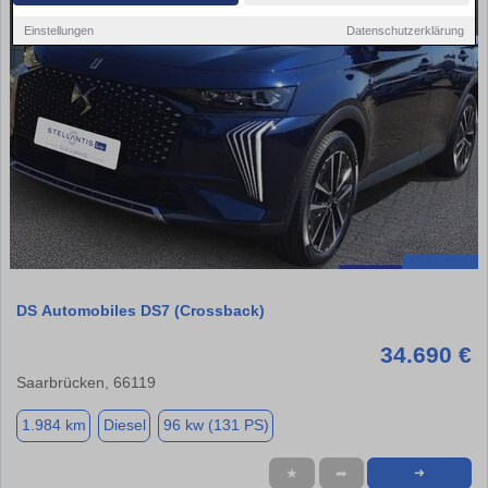
Einstellungen
Datenschutzerklärung
DS Automobiles DS7 (Crossback)
34.690 €
Saarbrücken, 66119
1.984 km
Diesel
96 kw (131 PS)
★
➦
➜