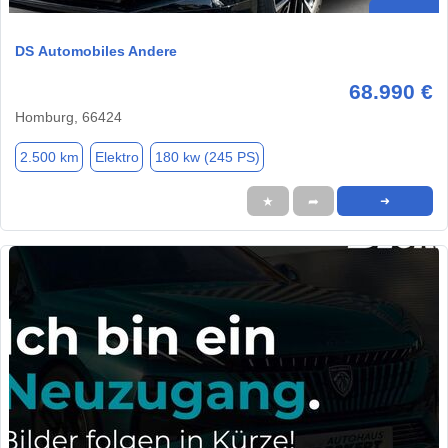
DS Automobiles Andere
68.990 €
Homburg, 66424
2.500 km
Elektro
180 kw (245 PS)
★
➦
➜