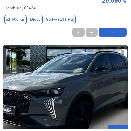
29.990 €
Homburg, 66424
51.600 km
Diesel
96 kw (131 PS)
★
➦
➜