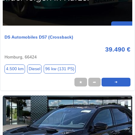
DS Automobiles DS7 (Crossback)
39.490 €
Homburg, 66424
4.500 km
Diesel
96 kw (131 PS)
★
➦
➜