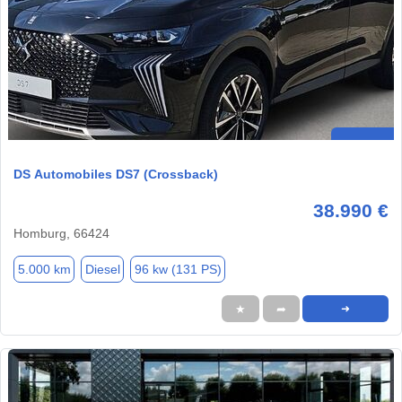
DS Automobiles DS7 (Crossback)
38.990 €
Homburg, 66424
5.000 km
Diesel
96 kw (131 PS)
★
➦
➜