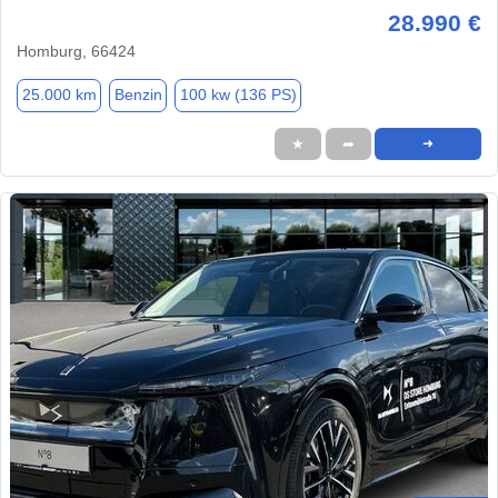
28.990 €
Homburg, 66424
25.000 km
Benzin
100 kw (136 PS)
★
➦
➜