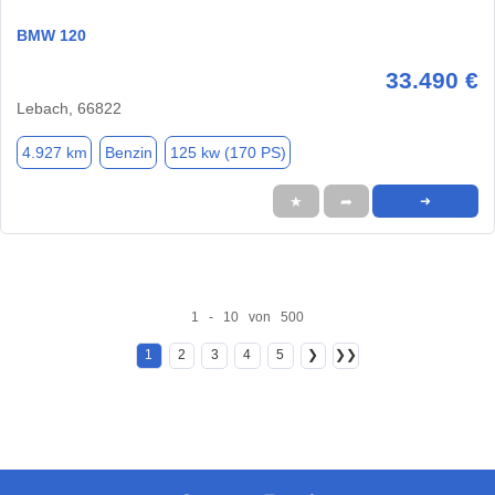
BMW 120
33.490 €
Lebach, 66822
4.927 km
Benzin
125 kw (170 PS)
★
➦
➜
1 - 10 von 500
1
2
3
4
5
❯
❯❯