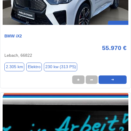
BMW iX2
55.970 €
Lebach, 66822
2.305 km
Elektro
230 kw (313 PS)
★
➦
➜