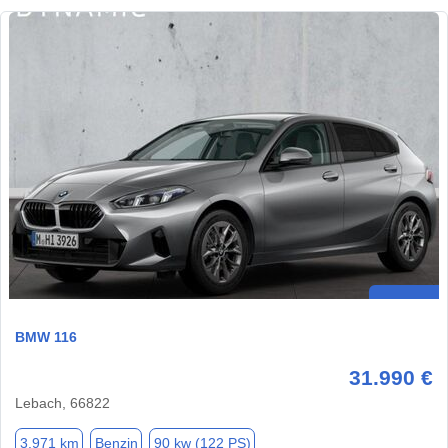
BMW 116
31.990 €
Lebach, 66822
3.971 km
Benzin
90 kw (122 PS)