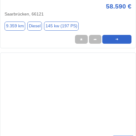
58.590 €
Saarbrücken, 66121
9.359 km
Diesel
145 kw (197 PS)
★
➦
➜