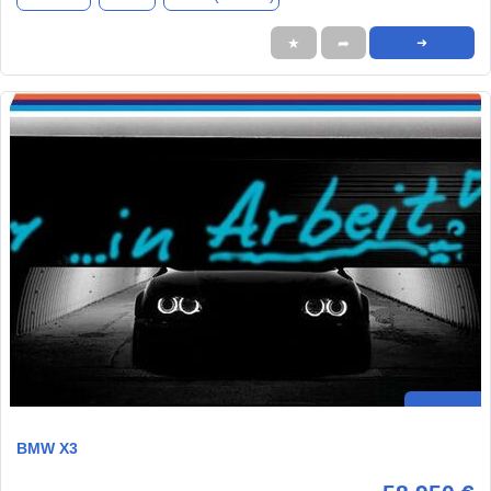
★
➦
➜
BMW X3