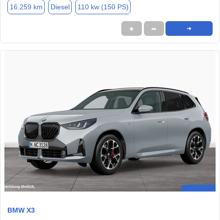
16.259 km
Diesel
110 kw (150 PS)
★
➦
➜
BMW X3