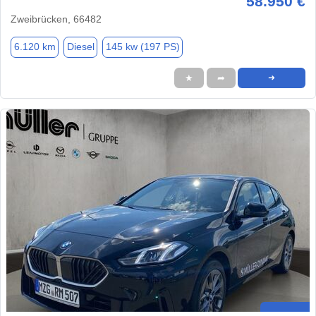
58.950 €
Zweibrücken, 66482
6.120 km
Diesel
145 kw (197 PS)
★
➦
➜