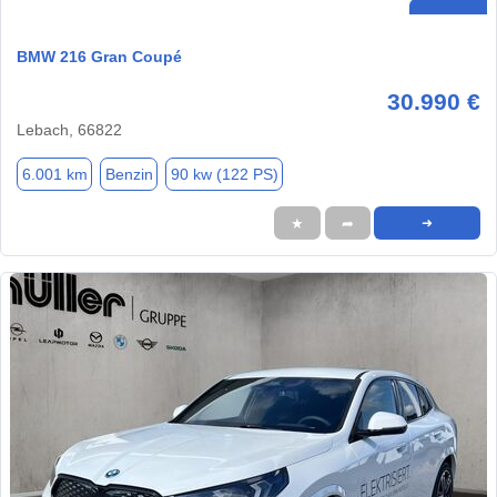
BMW 216 Gran Coupé
30.990 €
Lebach, 66822
6.001 km
Benzin
90 kw (122 PS)
★
➦
➜