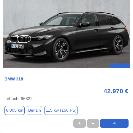
BMW 318
42.970 €
Lebach, 66822
6.005 km
Benzin
115 kw (156 PS)
★
➦
➜