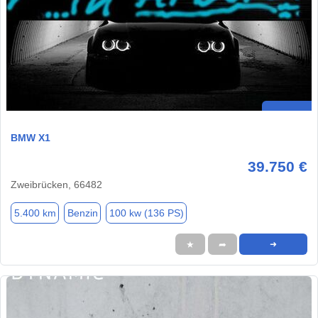
BMW X1
39.750 €
Zweibrücken, 66482
5.400 km
Benzin
100 kw (136 PS)
★
➦
➜