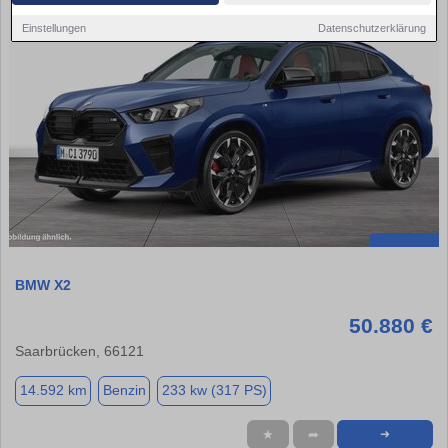
Einstellungen
Datenschutzerklärung
BMW X2
50.880 €
Saarbrücken, 66121
14.592 km
Benzin
233 kw (317 PS)
★
➦
➜