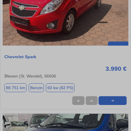
Chevrolet Spark
3.990 €
Bliesen (St. Wendel), 66606
88.751 km
Benzin
60 kw (82 PS)
★
➦
➜