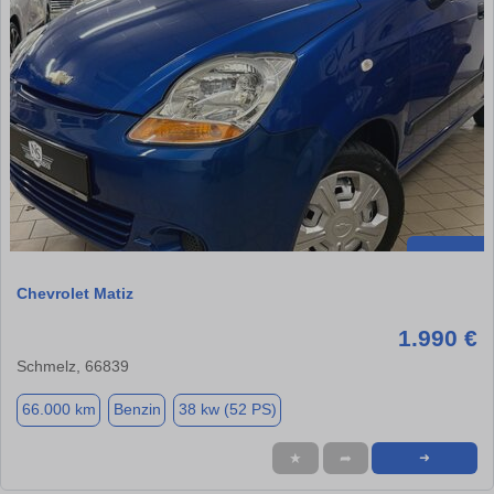
Chevrolet Matiz
1.990 €
Schmelz, 66839
66.000 km
Benzin
38 kw (52 PS)
★
➦
➜