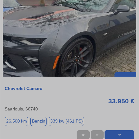
Chevrolet Camaro
33.950 €
Saarlouis, 66740
26.500 km
Benzin
339 kw (461 PS)
★
➦
➜