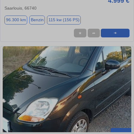
4.999 €
Saarlouis, 66740
96.300 km
Benzin
115 kw (156 PS)
★
➦
➜