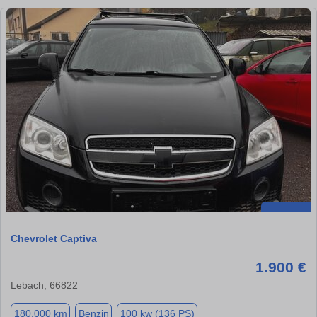
Chevrolet Captiva
1.900 €
Lebach, 66822
180.000 km
Benzin
100 kw (136 PS)