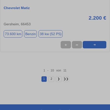
Chevrolet Matiz
2.200 €
Gersheim, 66453
73.600 km
Benzin
38 kw (52 PS)
★
➦
➜
1 - 10 von 11
1
2
❯
❯❯