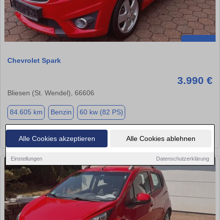
Chevrolet Spark
3.990 €
Bliesen (St. Wendel), 66606
84.605 km
Benzin
60 kw (82 PS)
★
➦
➜
Alle Cookies akzeptieren
Alle Cookies ablehnen
Einstellungen
Datenschutzerklärung