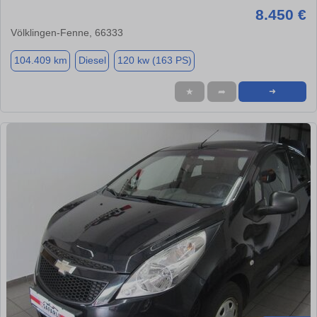
8.450 €
Völklingen-Fenne, 66333
104.409 km
Diesel
120 kw (163 PS)
★
➦
➜