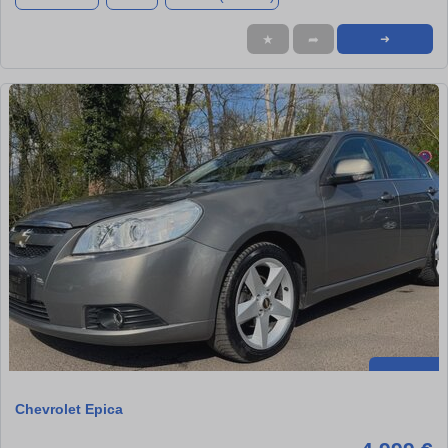
★
➦
➜
Chevrolet Epica