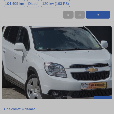
104.409 km
Diesel
120 kw (163 PS)
★
➦
➜
Chevrolet Orlando