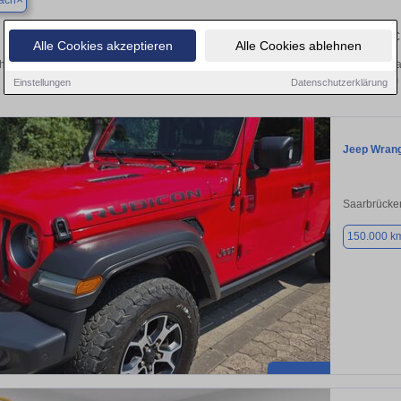
ach
Finden Sie in Hornbach Ihren gebrau
Alle Cookies akzeptieren
Alle Cookies ablehnen
hen Sie in Hornbach einen Jeep Wrangler Gebrauchtwagen? Entdecken Sie gebra
Preisklassen von privat und vom
Einstellungen
Datenschutzerklärung
Jeep Wrang
Saarbrücke
150.000 k