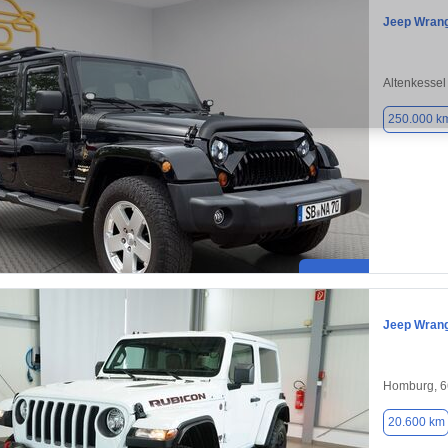
Jeep Wrang
Altenkessel
250.000 k
Jeep Wrang
Homburg, 
20.600 km