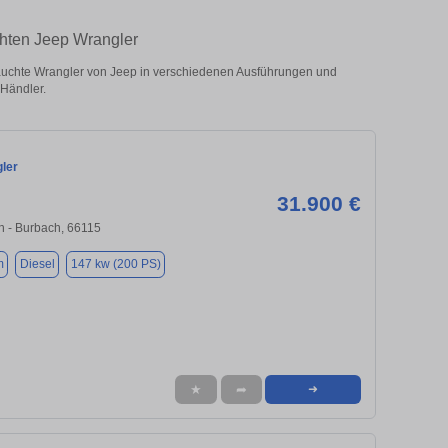
chten Jeep Wrangler
uchte Wrangler von Jeep in verschiedenen Ausführungen und
 Händler.
ler
31.900 €
n - Burbach, 66115
m
Diesel
147 kw (200 PS)
★
➦
➜