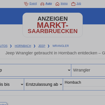
Event
Auto
Immo
Job
ANZEIGEN
MARKT-
SAARBRUECKEN
UTOS
❯
HORNBACH
❯
JEEP
❯
WRANGLER
Jeep Wrangler gebraucht in Hornbach entdecken – G
×