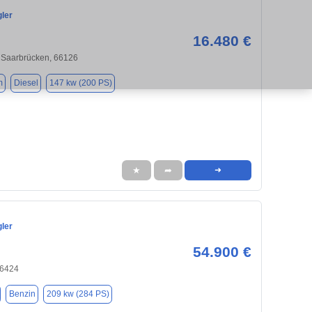
ler
16.480 €
 Saarbrücken, 66126
m
Diesel
147 kw (200 PS)
★
➦
➜
ler
54.900 €
66424
Benzin
209 kw (284 PS)