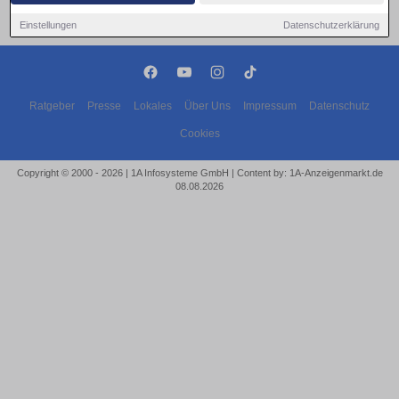
Einstellungen
Datenschutzerklärung
Ratgeber
Presse
Lokales
Über Uns
Impressum
Datenschutz
Cookies
Copyright © 2000 - 2026 | 1A Infosysteme GmbH | Content by: 1A-Anzeigenmarkt.de
08.08.2026