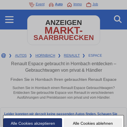
Event
Auto
Immo
Job
ANZEIGEN
MARKT-
SAARBRUECKEN
❯
AUTOS
❯
HORNBACH
❯
RENAULT
❯
ESPACE
Renault Espace gebraucht in Hornbach entdecken –
Gebrauchtwagen von privat & Händler
Finden Sie in Hornbach Ihren gebrauchten Renault Espace
Suchen Sie in Hornbach einen Renault Espace Gebrauchtwagen?
Entdecken Sie gebrauchte Espace von Renault in verschiedenen
Ausführungen und Preisklassen von privat und vom Händler.
Leider konnten wir derzeit keine passenden Autos finden. Schauen Sie
bald wieder vorbei!
Alle Cookies akzeptieren
Alle Cookies ablehnen