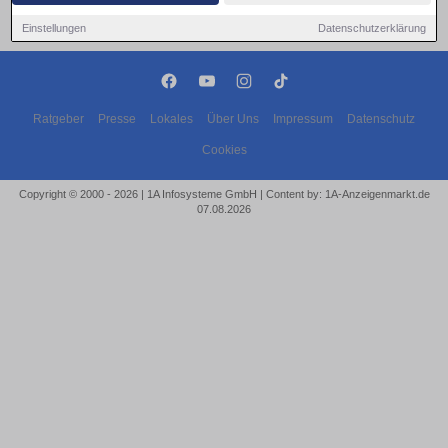
Einstellungen
Datenschutzerklärung
Ratgeber
Presse
Lokales
Über Uns
Impressum
Datenschutz
Cookies
Copyright © 2000 - 2026 | 1A Infosysteme GmbH | Content by: 1A-Anzeigenmarkt.de
07.08.2026