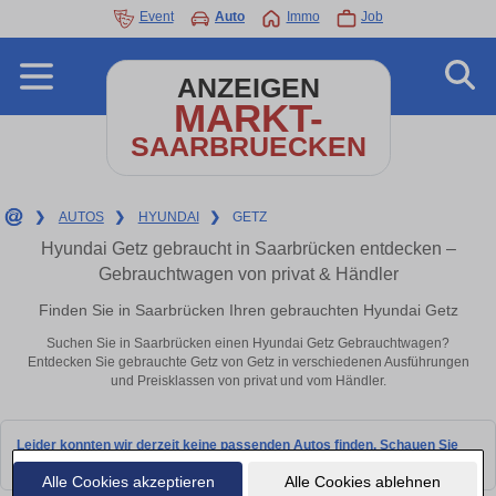
Event
Auto
Immo
Job
ANZEIGEN
MARKT-
SAARBRUECKEN
❯
AUTOS
❯
HYUNDAI
❯
GETZ
Hyundai Getz gebraucht in Saarbrücken entdecken –
Gebrauchtwagen von privat & Händler
Finden Sie in Saarbrücken Ihren gebrauchten Hyundai Getz
Suchen Sie in Saarbrücken einen Hyundai Getz Gebrauchtwagen?
Entdecken Sie gebrauchte Getz von Getz in verschiedenen Ausführungen
und Preisklassen von privat und vom Händler.
Leider konnten wir derzeit keine passenden Autos finden. Schauen Sie
bald wieder vorbei!
Alle Cookies akzeptieren
Alle Cookies ablehnen