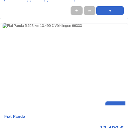
★
➦
➜
Fiat Panda
13.490 €