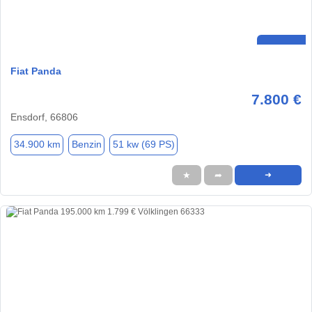
Fiat Panda
7.800 €
Ensdorf, 66806
34.900 km
Benzin
51 kw (69 PS)
★
➦
➜