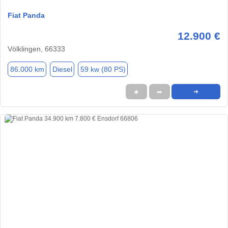
Fiat Panda
12.900 €
Völklingen, 66333
86.000 km
Diesel
59 kw (80 PS)
★
➦
➜