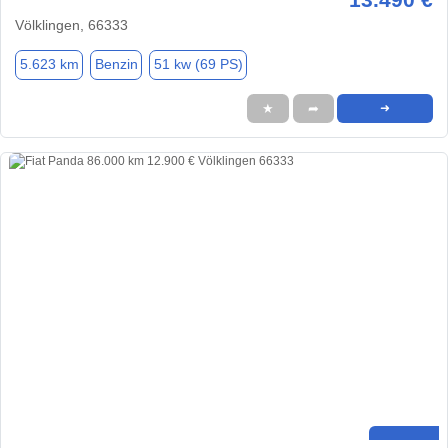
Völklingen, 66333
5.623 km
Benzin
51 kw (69 PS)
★
➦
➜