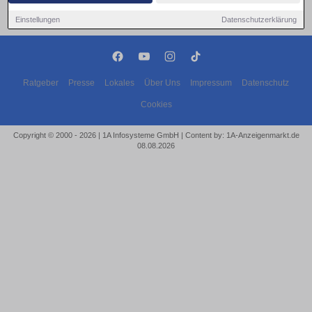
Einstellungen
Datenschutzerklärung
Ratgeber
Presse
Lokales
Über Uns
Impressum
Datenschutz
Cookies
Copyright © 2000 - 2026 | 1A Infosysteme GmbH | Content by: 1A-Anzeigenmarkt.de
08.08.2026