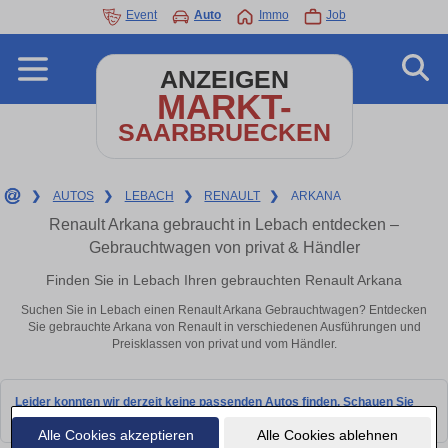
Event
Auto
Immo
Job
ANZEIGEN
MARKT-
SAARBRUECKEN
❯
AUTOS
❯
LEBACH
❯
RENAULT
❯
ARKANA
Renault Arkana gebraucht in Lebach entdecken –
Gebrauchtwagen von privat & Händler
Finden Sie in Lebach Ihren gebrauchten Renault Arkana
Suchen Sie in Lebach einen Renault Arkana Gebrauchtwagen? Entdecken
Sie gebrauchte Arkana von Renault in verschiedenen Ausführungen und
Preisklassen von privat und vom Händler.
Leider konnten wir derzeit keine passenden Autos finden. Schauen Sie
bald wieder vorbei!
Alle Cookies akzeptieren
Alle Cookies ablehnen