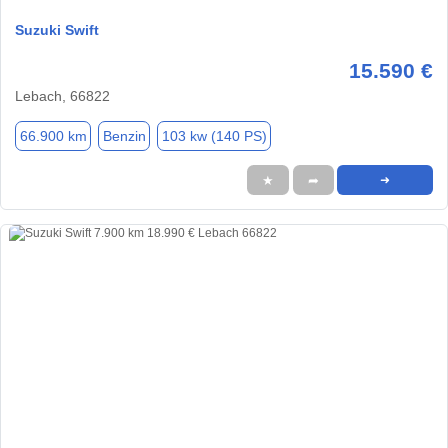
Suzuki Swift
15.590 €
Lebach, 66822
66.900 km
Benzin
103 kw (140 PS)
★
➦
➜