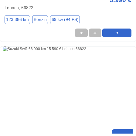
Lebach, 66822
123.386 km
Benzin
69 kw (94 PS)
★
➦
➜