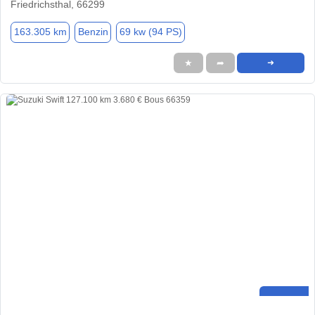
Friedrichsthal, 66299
163.305 km
Benzin
69 kw (94 PS)
★
➦
➜