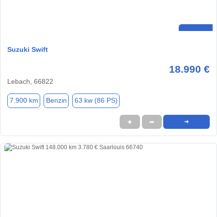
Suzuki Swift
18.990 €
Lebach, 66822
7.900 km
Benzin
63 kw (86 PS)
★
➦
➜