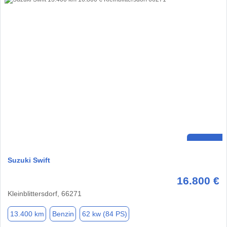
Suzuki Swift
16.800 €
Kleinblittersdorf, 66271
13.400 km
Benzin
62 kw (84 PS)