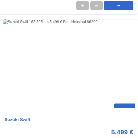
★
➦
➜
Suzuki Swift
5.499 €