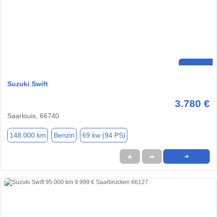
Suzuki Swift
3.780 €
Saarlouis, 66740
148.000 km
Benzin
69 kw (94 PS)
★
➦
➜