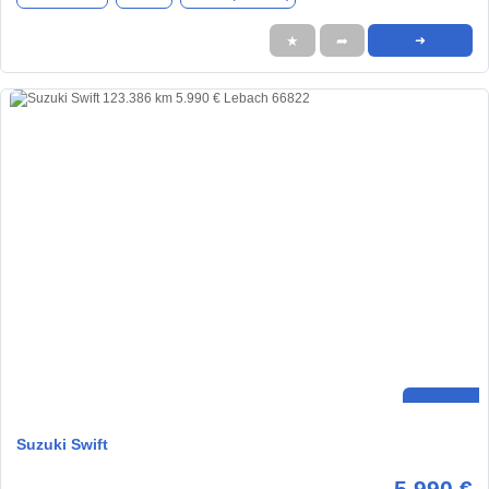
★
➦
➜
Suzuki Swift
5.990 €