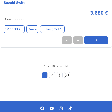
Suzuki Swift
3.680 €
Bous, 66359
127.100 km
Diesel
55 kw (75 PS)
★
➦
➜
1 - 10 von 14
1
2
❯
❯❯