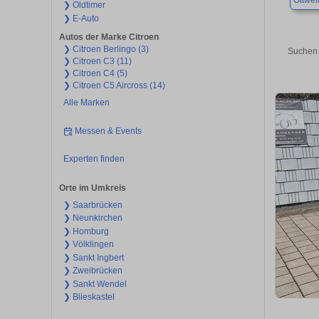
Ottwei
❯ Oldtimer
❯ E-Auto
Autos der Marke Citroen
❯ Citroen Berlingo (3)
Suchen 
❯ Citroen C3 (11)
❯ Citroen C4 (5)
❯ Citroen C5 Aircross (14)
Alle Marken
Messen & Events
Experten finden
Orte im Umkreis
❯ Saarbrücken
❯ Neunkirchen
❯ Homburg
❯ Völklingen
❯ Sankt Ingbert
❯ Zweibrücken
❯ Sankt Wendel
❯ Blieskastel