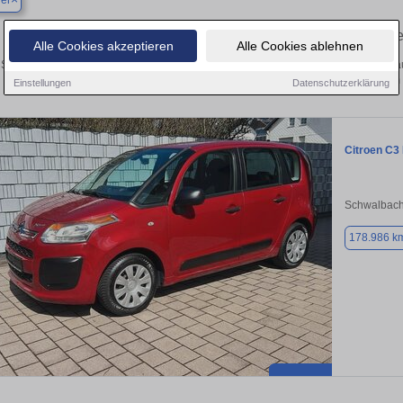
ler
Finden Sie in Ottweiler Ihren gebraucht
Alle Cookies akzeptieren
Alle Cookies ablehnen
Sie in Ottweiler einen Citroen C3 Picasso Gebrauchtwagen? Entdecken Sie gebra
Preisklassen von privat und vom
Einstellungen
Datenschutzerklärung
Citroen C3
Schwalbach
178.986 k