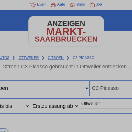
Event
Auto
Immo
Job
ANZEIGEN
MARKT-
SAARBRUECKEN
UTOS
❯
OTTWEILER
❯
CITROEN
❯
C3-PICASSO
Citroen C3 Picasso gebraucht in Ottweiler entdecken 
×