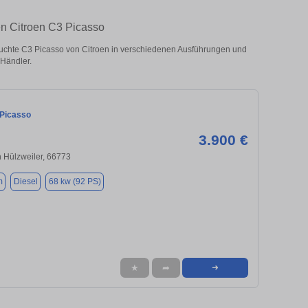
en Citroen C3 Picasso
uchte C3 Picasso von Citroen in verschiedenen Ausführungen und
 Händler.
 Picasso
3.900 €
 Hülzweiler, 66773
m
Diesel
68 kw (92 PS)
★
➦
➜