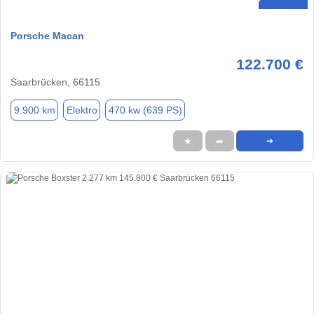
Porsche Macan
122.700 €
Saarbrücken, 66115
9.900 km
Elektro
470 kw (639 PS)
★
➦
➜