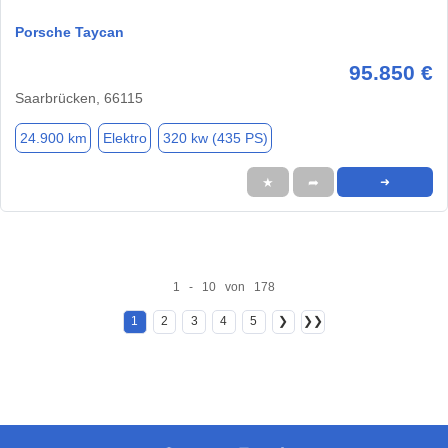
Porsche Taycan
95.850 €
Saarbrücken, 66115
24.900 km
Elektro
320 kw (435 PS)
★
➦
➜
1 - 10 von 178
1
2
3
4
5
❯
❯❯