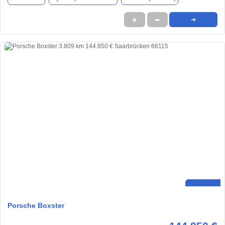
★
➦
➜
Porsche Boxster