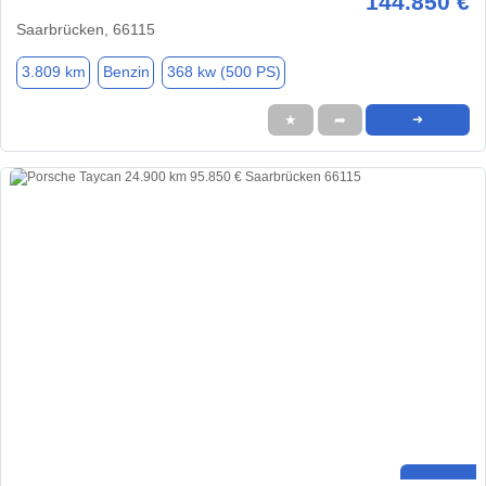
144.850 €
Saarbrücken, 66115
3.809 km
Benzin
368 kw (500 PS)
★
➦
➜