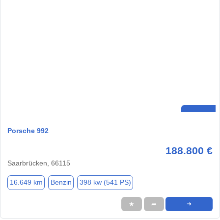
Porsche 992
188.800 €
Saarbrücken, 66115
16.649 km
Benzin
398 kw (541 PS)
★
➦
➜