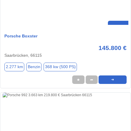
Porsche Boxster
145.800 €
Saarbrücken, 66115
2.277 km
Benzin
368 kw (500 PS)
★
➦
➜