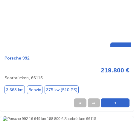
Porsche 992
219.800 €
Saarbrücken, 66115
3.663 km
Benzin
375 kw (510 PS)
★
➦
➜