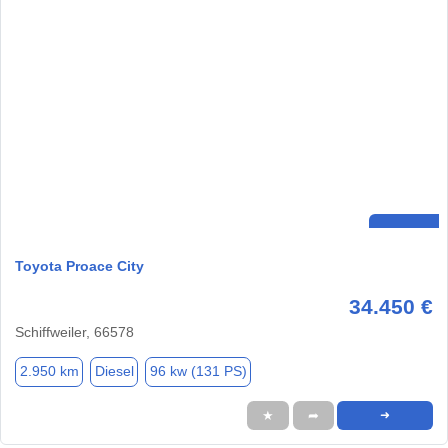
Toyota Proace City
34.450 €
Schiffweiler, 66578
2.950 km
Diesel
96 kw (131 PS)
★
➦
➜