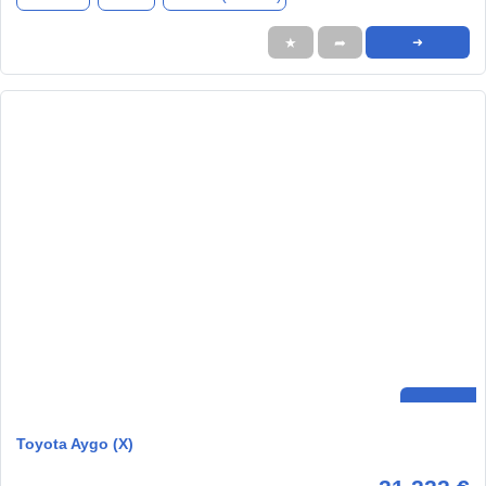
★
➦
➜
Toyota Aygo (X)