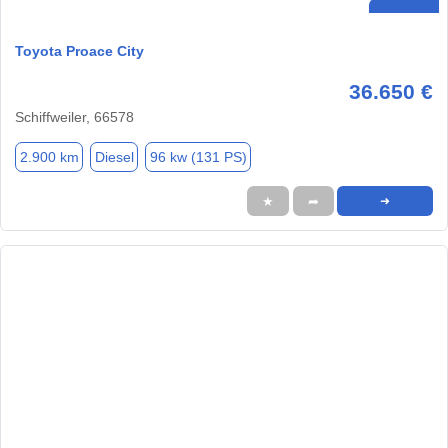
Toyota Proace City
36.650 €
Schiffweiler, 66578
2.900 km
Diesel
96 kw (131 PS)
★
➦
➜