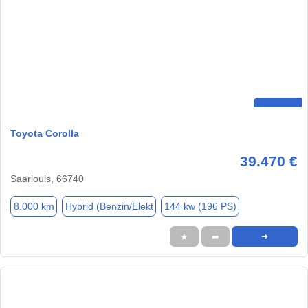
Toyota Corolla
39.470 €
Saarlouis, 66740
8.000 km
Hybrid (Benzin/Elekt
144 kw (196 PS)
★
➦
➜