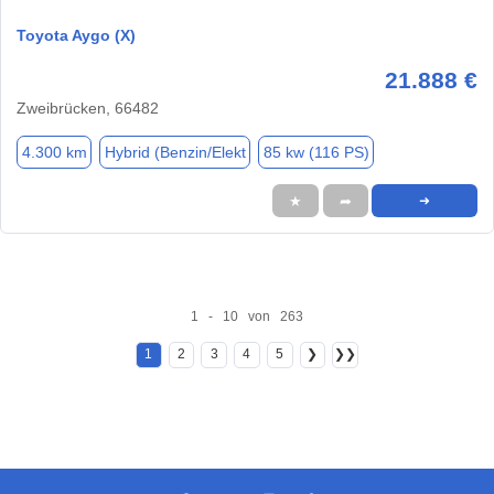
Toyota Aygo (X)
21.888 €
Zweibrücken, 66482
4.300 km
Hybrid (Benzin/Elekt
85 kw (116 PS)
★
➦
➜
1 - 10 von 263
1
2
3
4
5
❯
❯❯