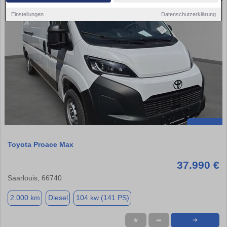
Einstellungen
Datenschutzerklärung
Toyota Proace Max
37.990 €
Saarlouis, 66740
2.000 km
Diesel
104 kw (141 PS)
★
➦
➜