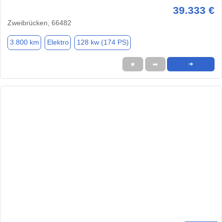
39.333 €
Zweibrücken, 66482
3.800 km
Elektro
128 kw (174 PS)
★
➦
➜