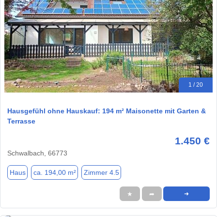
1 / 20
Hausgefühl ohne Hauskauf: 194 m² Maisonette mit Garten &
Terrasse
1.450 €
Schwalbach, 66773
Haus
ca. 194,00 m²
Zimmer 4.5
★
➦
➜