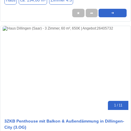
Haus
ca. 194,00 m²
Zimmer 4.5
★
➦
➜
1 / 11
3ZKB Penthouse mit Balkon & Außendämmung in Dillingen-
City (3.OG)