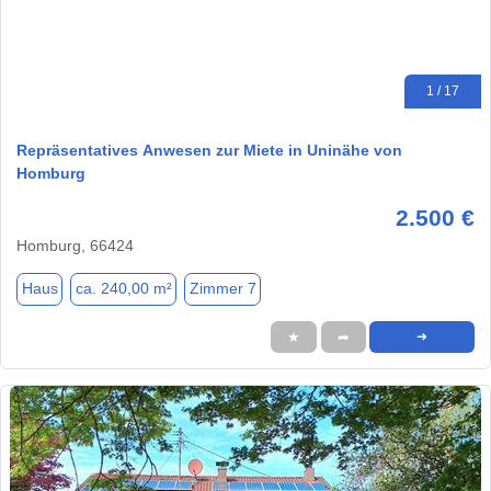
1 / 17
Repräsentatives Anwesen zur Miete in Uninähe von
Homburg
2.500 €
Homburg, 66424
Haus
ca. 240,00 m²
Zimmer 7
★
➦
➜