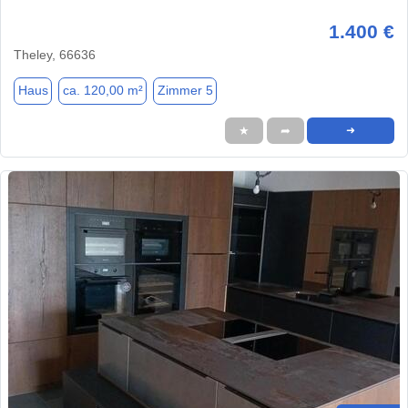
1.400 €
Theley, 66636
Haus
ca. 120,00 m²
Zimmer 5
★
➦
➜