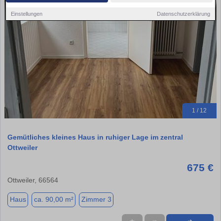
Einstellungen
Datenschutzerklärung
1 / 12
Gemütliches kleines Haus in ruhiger Lage im zentral
Ottweiler
675 €
Ottweiler, 66564
Haus
ca. 90,00 m²
Zimmer 3