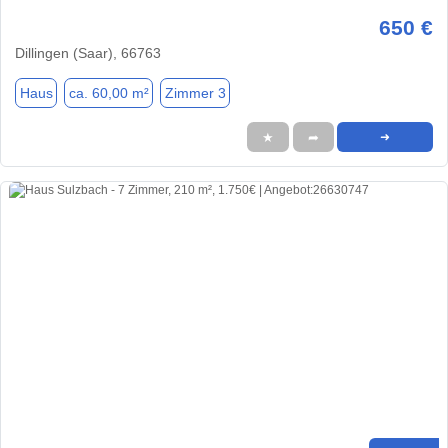
650 €
Dillingen (Saar), 66763
Haus
ca. 60,00 m²
Zimmer 3
★
➦
➜