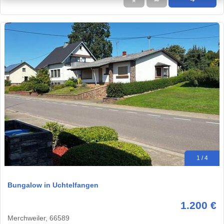
★
➦
➜
1 / 4
Bungalow in Uchtelfangen
1.200 €
Merchweiler, 66589