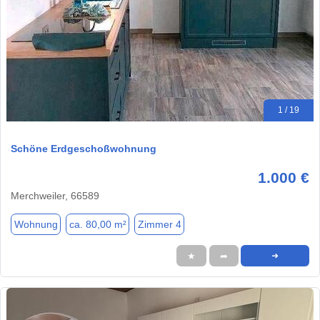
1 / 19
Schöne Erdgeschoßwohnung
1.000 €
Merchweiler, 66589
Wohnung
ca. 80,00 m²
Zimmer 4
★
➦
➜