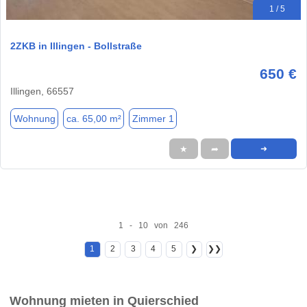
1 / 5
2ZKB in Illingen - Bollstraße
650 €
Illingen, 66557
Wohnung
ca. 65,00 m²
Zimmer 1
★
➦
➜
1 - 10 von 246
1
2
3
4
5
❯
❯❯
Wohnung mieten in Quierschied