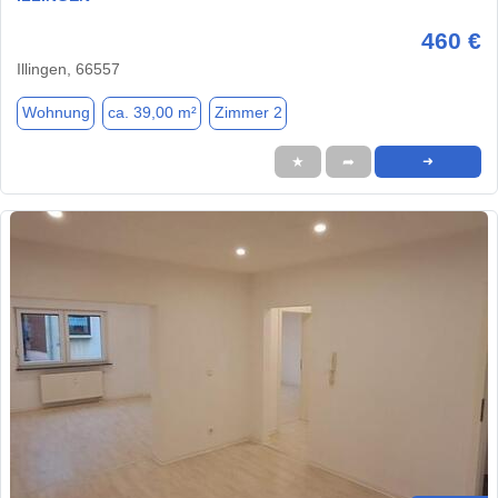
460 €
Illingen, 66557
Wohnung
ca. 39,00 m²
Zimmer 2
★
➦
➜