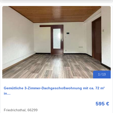
1 / 13
Gemütliche 3-Zimmer-Dachgeschoßwohnung mit ca. 72 m²
in…
595 €
Friedrichsthal, 66299