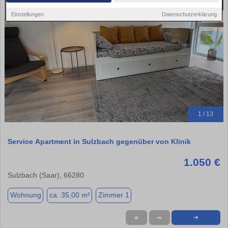
Einstellungen
Datenschutzerklärung
1 / 13
Service Apartment in Sulzbach gegenüber von Klinik
1.050 €
Sulzbach (Saar), 66280
Wohnung
ca. 35,00 m²
Zimmer 1
★
➦
➜