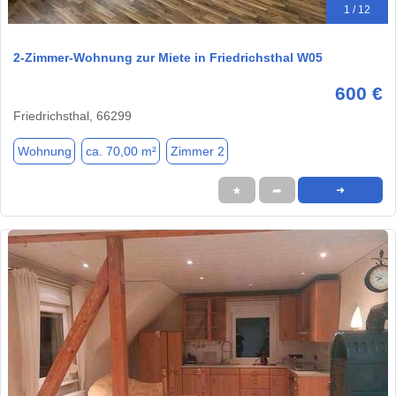
1 / 12
2-Zimmer-Wohnung zur Miete in Friedrichsthal W05
600 €
Friedrichsthal, 66299
Wohnung
ca. 70,00 m²
Zimmer 2
★
➦
➜