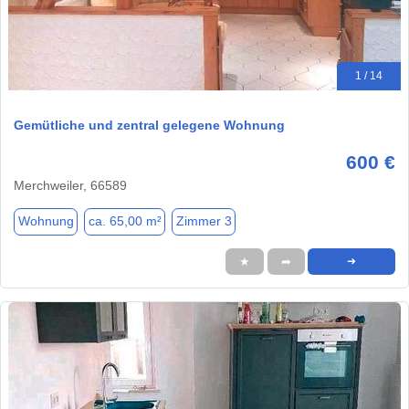
1 / 14
Gemütliche und zentral gelegene Wohnung
600 €
Merchweiler, 66589
Wohnung
ca. 65,00 m²
Zimmer 3
★
➦
➜