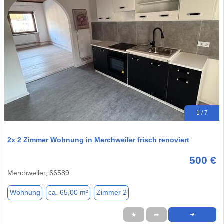
1 / 7
2x 2 Zimmer Wohnung in Merchweiler frisch renoviert
500 €
Merchweiler, 66589
Wohnung
ca. 65,00 m²
Zimmer 2
★
➦
➜