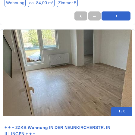
Wohnung
ca. 84,00 m²
Zimmer 5
★
➦
➜
1 / 6
+ + + 2ZKB Wohnung IN DER NEUNKIRCHERSTR. IN
ILLINGEN + + +