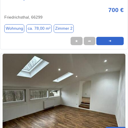
700 €
Friedrichsthal, 66299
Wohnung
ca. 78,00 m²
Zimmer 2
★
➦
➜