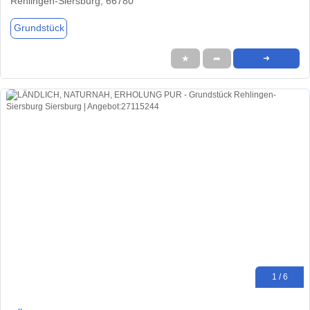
Rehlingen-Siersburg, 66780
Grundstück
★
➦
➜
1 / 6