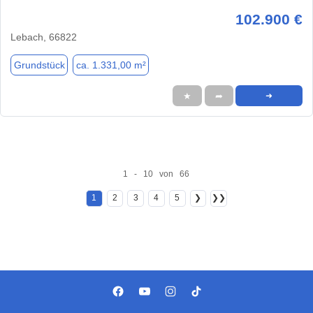
102.900 €
Lebach, 66822
Grundstück
ca. 1.331,00 m²
★
➦
➜
1 - 10 von 66
1
2
3
4
5
❯
❯❯