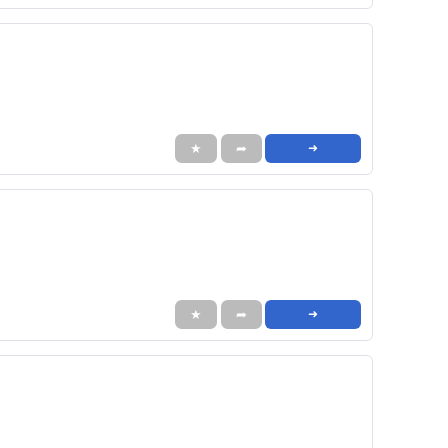
★
➦
➜
★
➦
➜