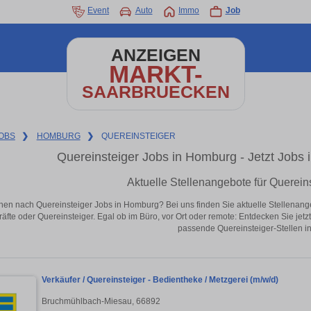
Event
Auto
Immo
Job
ANZEIGEN
MARKT-
SAARBRUECKEN
OBS
❯
HOMBURG
❯
QUEREINSTEIGER
Quereinsteiger Jobs in Homburg - Jetzt Jobs i
Aktuelle Stellenangebote für Querein
hen nach Quereinsteiger Jobs in Homburg? Bei uns finden Sie aktuelle Stellenangebot
äfte oder Quereinsteiger. Egal ob im Büro, vor Ort oder remote: Entdecken Sie jet
passende Quereinsteiger-Stellen i
Verkäufer / Quereinsteiger - Bedientheke / Metzgerei (m/w/d)
Bruchmühlbach-Miesau, 66892