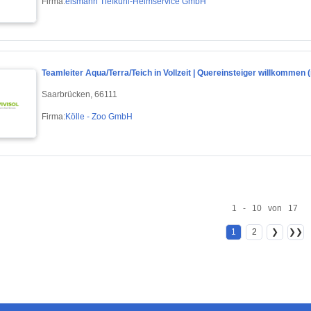
Firma:
eismann Tiefkühl-Heimservice GmbH
Teamleiter Aqua/Terra/Teich in Vollzeit | Quereinsteiger willkommen 
Saarbrücken, 66111
Firma:
Kölle - Zoo GmbH
1 - 10 von 17
1
2
❯
❯❯