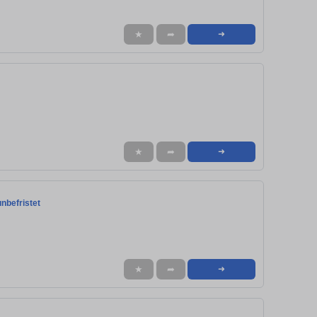
★
➦
➜
★
➦
➜
unbefristet
★
➦
➜