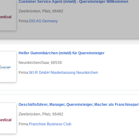
Customer Service Agent (m/w/d) - Quereinsteiger Willkommen
Zweibrücken, Pfalz, 66482
Firma:
DIS AG Germany
Helfer Gummibärchen (m/w/d) für Quereinsteiger
Neunkirchen/Saar, 66539
Firma:
W.I.R GmbH Niederlassung Neunkirchen
Geschäftsführer, Manager, Quereinsteiger, Macher als Franchisepar
Zweibrücken, Pfalz, 66482
Firma:
Franchise Business Club