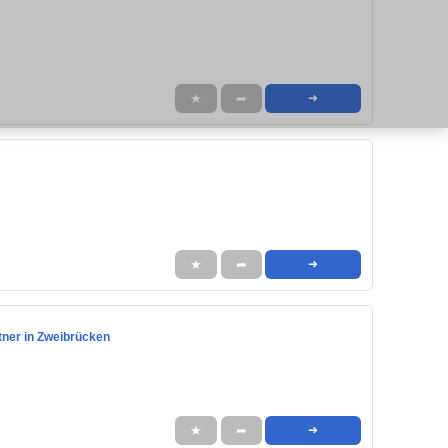
★
➦
➜
★
➦
➜
tner in Zweibrücken
★
➦
➜