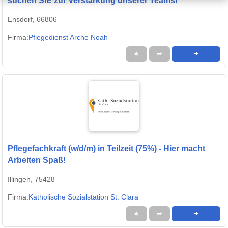
suchen SIE zur Verstärkung unserer Teams!
Ensdorf, 66806
Firma:
Pflegedienst Arche Noah
★
➦
➜
Pflegefachkraft (w/d/m) in Teilzeit (75%) - Hier macht
Arbeiten Spaß!
Illingen, 75428
Firma:
Katholische Sozialstation St. Clara
★
➦
➜