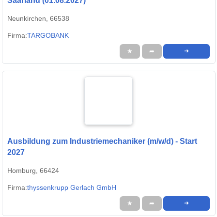
Saarland (01.08.2027)
Neunkirchen, 66538
Firma:
TARGOBANK
★
➦
➜
Ausbildung zum Industriemechaniker (m/w/d) - Start
2027
Homburg, 66424
Firma:
thyssenkrupp Gerlach GmbH
★
➦
➜