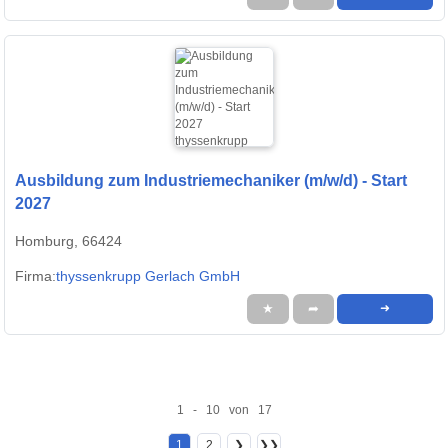
Ausbildung zum Industriemechaniker (m/w/d) - Start
2027
Homburg, 66424
Firma:
thyssenkrupp Gerlach GmbH
★
➦
➜
1 - 10 von 17
1
2
❯
❯❯