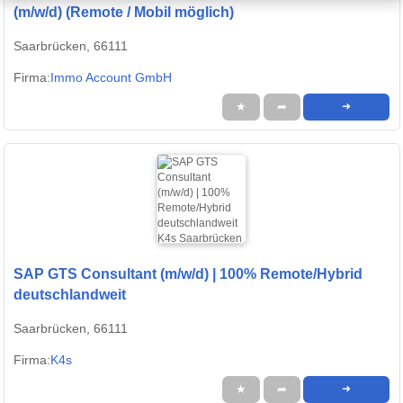
(m/w/d) (Remote / Mobil möglich)
Saarbrücken, 66111
Firma:
Immo Account GmbH
★
➦
➜
SAP GTS Consultant (m/w/d) | 100% Remote/Hybrid
deutschlandweit
Saarbrücken, 66111
Firma:
K4s
★
➦
➜