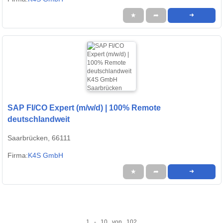
★
➦
➜
SAP FI/CO Expert (m/w/d) | 100% Remote
deutschlandweit
Saarbrücken, 66111
Firma:
K4S GmbH
★
➦
➜
1 - 10 von 102