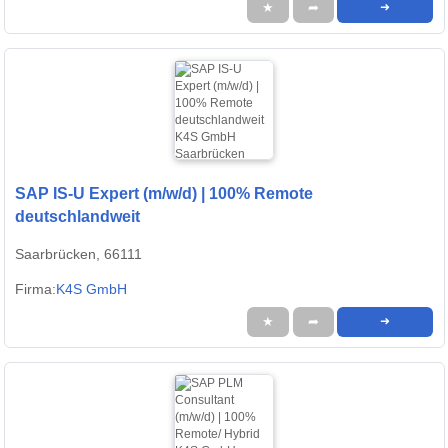
★
➦
➜
SAP IS-U Expert (m/w/d) | 100% Remote
deutschlandweit
Saarbrücken, 66111
Firma:
K4S GmbH
★
➦
➜