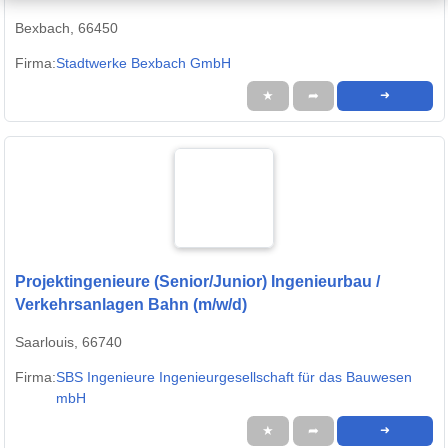
energietechnischen Kenntnissen (m/w/d)
Bexbach, 66450
Firma:
Stadtwerke Bexbach GmbH
★
➦
➜
Projektingenieure (Senior/Junior) Ingenieurbau /
Verkehrsanlagen Bahn (m/w/d)
Saarlouis, 66740
Firma:
SBS Ingenieure Ingenieurgesellschaft für das Bauwesen
mbH
★
➦
➜