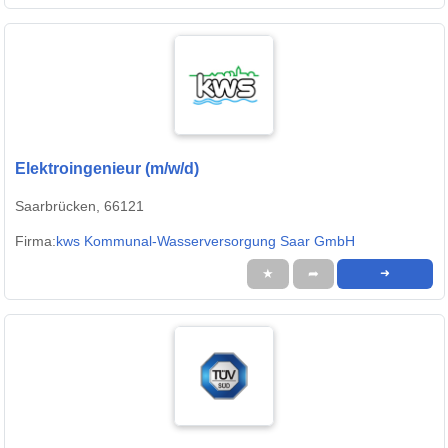
Elektroingenieur (m/w/d)
Saarbrücken, 66121
Firma:
kws Kommunal-Wasserversorgung Saar GmbH
★
➦
➜