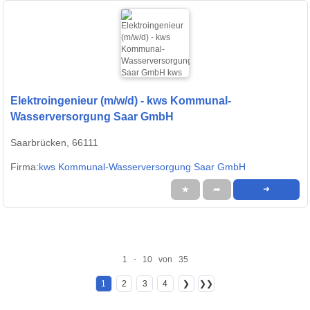
Elektroingenieur (m/w/d) - kws Kommunal-
Wasserversorgung Saar GmbH
Saarbrücken, 66111
Firma:
kws Kommunal-Wasserversorgung Saar GmbH
★
➦
➜
1 - 10 von 35
1
2
3
4
❯
❯❯