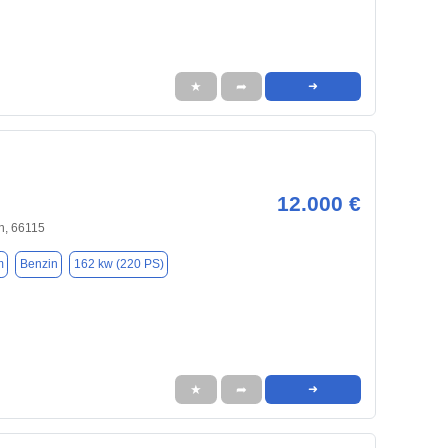
★
➦
➜
12.000 €
n, 66115
m
Benzin
162 kw (220 PS)
★
➦
➜