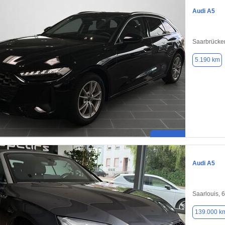
Audi A5
Saarbrücke
5.190 km
Audi A5
Saarlouis, 
139.000 k