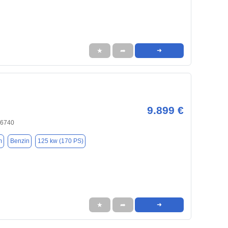
★
➦
➜
9.899 €
66740
m
Benzin
125 kw (170 PS)
★
➦
➜