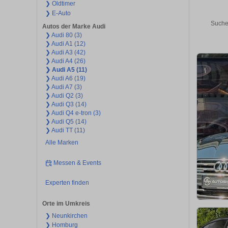
❯ Oldtimer
❯ E-Auto
Suche
Autos der Marke Audi
❯ Audi 80 (3)
❯ Audi A1 (12)
❯ Audi A3 (42)
❯ Audi A4 (26)
❯ Audi A5 (11)
❯ Audi A6 (19)
❯ Audi A7 (3)
❯ Audi Q2 (3)
❯ Audi Q3 (14)
❯ Audi Q4 e-tron (3)
❯ Audi Q5 (14)
❯ Audi TT (11)
Alle Marken
Messen & Events
Experten finden
Orte im Umkreis
❯ Neunkirchen
❯ Homburg