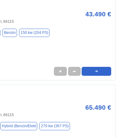
43.490 €
n, 66115
Benzin
150 kw (204 PS)
★
➦
➜
65.490 €
n, 66115
Hybrid (Benzin/Elekt
270 kw (367 PS)