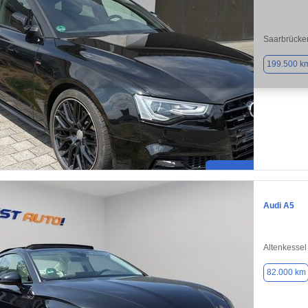
Saarbrücke
199.500 k
Audi A5
Altenkessel
82.000 km