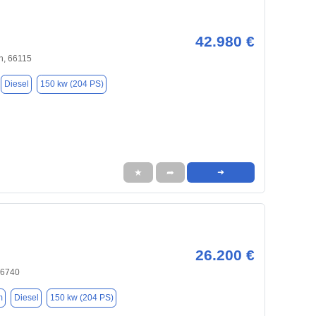
42.980 €
n, 66115
Diesel
150 kw (204 PS)
★
➦
➜
26.200 €
66740
m
Diesel
150 kw (204 PS)