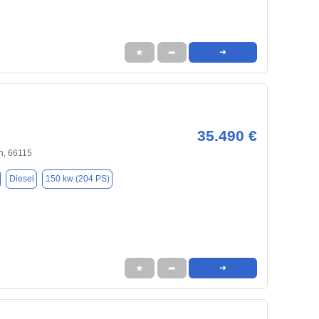
★
➦
➜
35.490 €
n, 66115
Diesel
150 kw (204 PS)
★
➦
➜