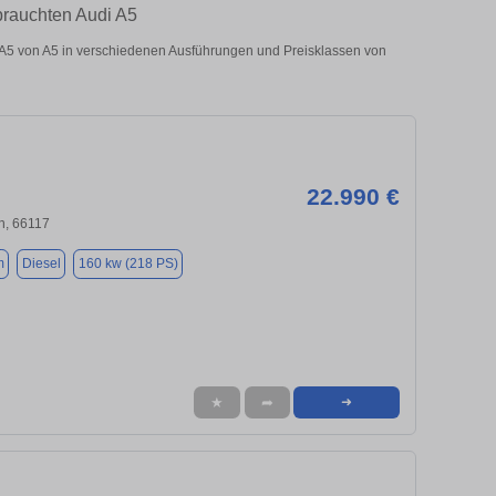
brauchten Audi A5
A5 von A5 in verschiedenen Ausführungen und Preisklassen von
22.990 €
n, 66117
m
Diesel
160 kw (218 PS)
★
➦
➜