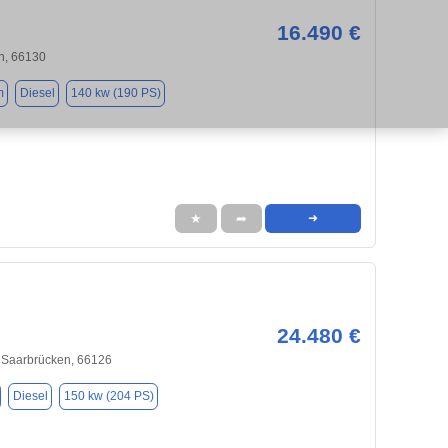
16.490 €
n, 66130
m
Diesel
140 kw (190 PS)
★
➦
➜
24.480 €
 Saarbrücken, 66126
Diesel
150 kw (204 PS)