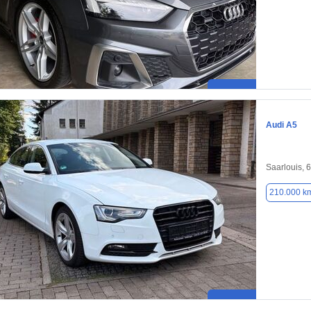
Audi A5
Saarlouis, 
210.000 k