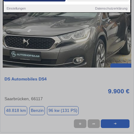
Einstellungen
Datenschutzerklärung
DS Automobiles DS4
9.900 €
Saarbrücken, 66117
48.818 km
Benzin
96 kw (131 PS)
★
➦
➜