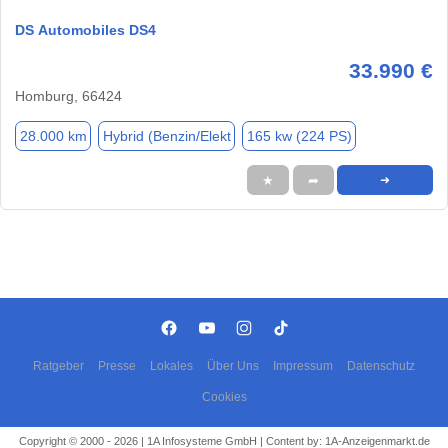
DS Automobiles DS4
33.990 €
Homburg, 66424
28.000 km
Hybrid (Benzin/Elekt
165 kw (224 PS)
★
➦
➜
Ratgeber
Presse
Lokales
Über Uns
Impressum
Datenschutz
Cookies
Copyright © 2000 - 2026 | 1A Infosysteme GmbH | Content by: 1A-Anzeigenmarkt.de