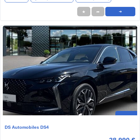
★
➦
➜
DS Automobiles DS4
28.990 €