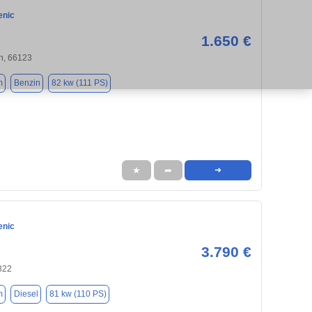
enic
1.650 €
n, 66123
m
Benzin
82 kw (111 PS)
★
➦
➜
enic
3.790 €
822
m
Diesel
81 kw (110 PS)