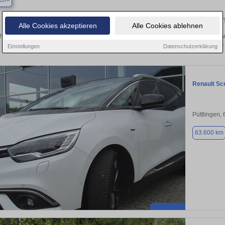
ch
Finden Sie in Bexbach Ihren gebrauc
Alle Cookies akzeptieren
Alle Cookies ablehnen
hen Sie in Bexbach einen Renault Scenic Gebrauchtwagen? Entdecken Sie gebrau
Preisklassen von privat und vom
Einstellungen
Datenschutzerklärung
Renault Sc
Püttlingen,
63.600 km