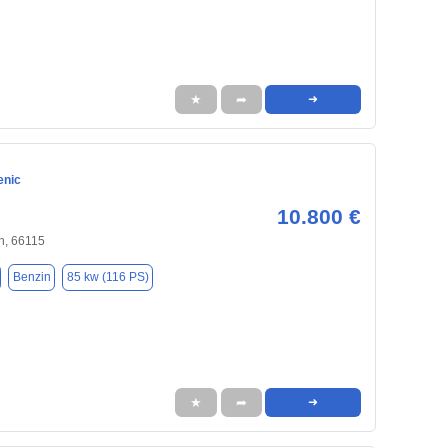
★
➦
➜
enic
10.800 €
n, 66115
Benzin
85 kw (116 PS)
★
➦
➜