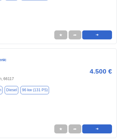
★
➦
➜
enic
4.500 €
n, 66117
m
Diesel
96 kw (131 PS)
★
➦
➜