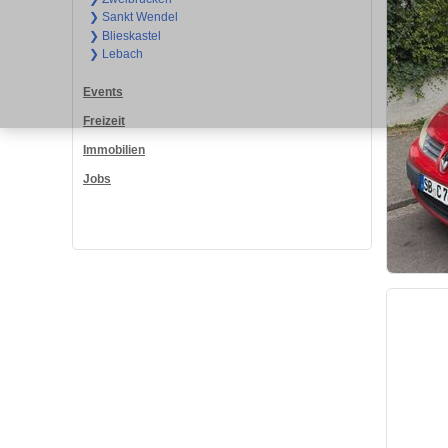
❯ Sankt Wendel
❯ Blieskastel
❯ Lebach
Events
Freizeit
Immobilien
Jobs