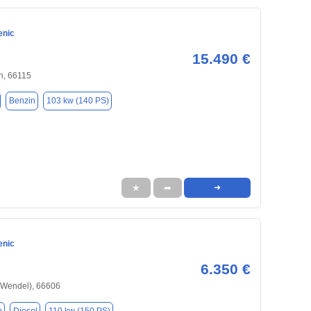
enic
15.490 €
n, 66115
Benzin
103 kw (140 PS)
★
➦
➜
enic
6.350 €
. Wendel), 66606