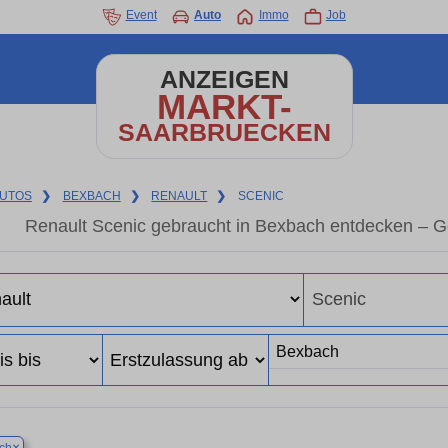
Event
Auto
Immo
Job
ANZEIGEN
MARKT-
SAARBRUECKEN
UTOS
❯
BEXBACH
❯
RENAULT
❯
SCENIC
Renault Scenic gebraucht in Bexbach entdecken – G
×