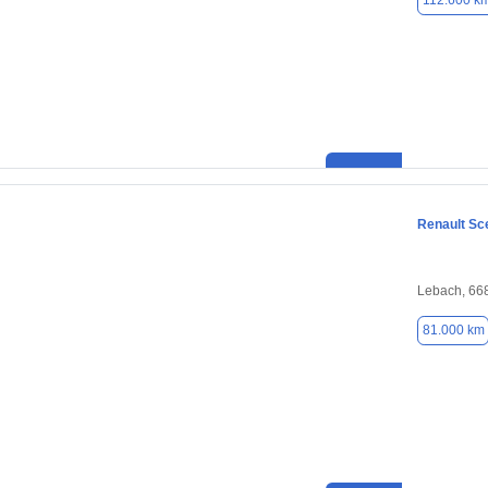
112.600 k
Renault Sc
Lebach, 66
81.000 km