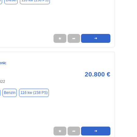
m
Diesel
110 kw (150 PS)
★
➦
➜
enic
20.800 €
822
Benzin
116 kw (158 PS)
★
➦
➜