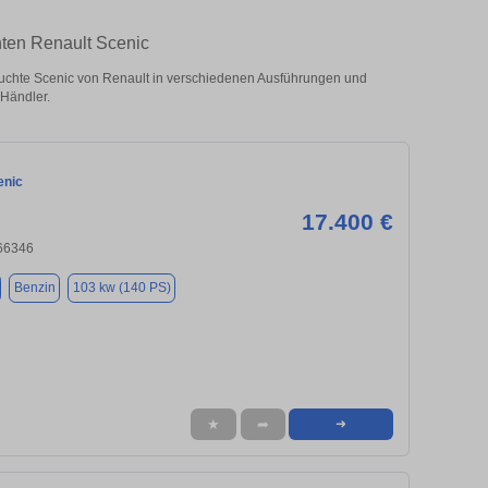
hten Renault Scenic
chte Scenic von Renault in verschiedenen Ausführungen und
 Händler.
enic
17.400 €
 66346
Benzin
103 kw (140 PS)
★
➦
➜