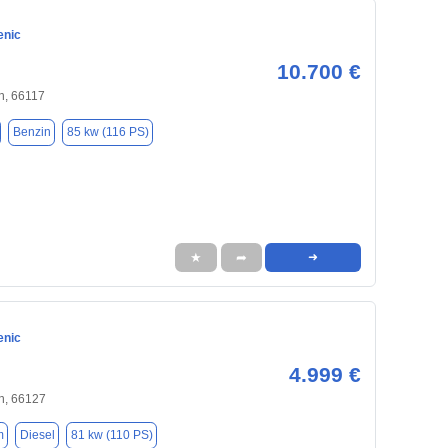
enic
10.700 €
n, 66117
Benzin
85 kw (116 PS)
★
➦
➜
enic
4.999 €
n, 66127
m
Diesel
81 kw (110 PS)