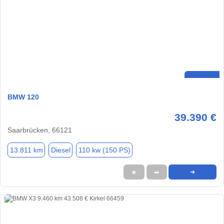
BMW 120
39.390 €
Saarbrücken, 66121
13.811 km
Diesel
110 kw (150 PS)
★
➦
➜