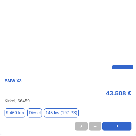
BMW X3
43.508 €
Kirkel, 66459
9.460 km
Diesel
145 kw (197 PS)
★
➦
➜