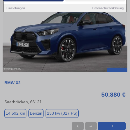
Einstellungen
Datenschutzerklärung
BMW X2
50.880 €
Saarbrücken, 66121
14.592 km
Benzin
233 kw (317 PS)
★
➦
➜