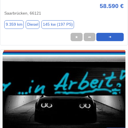
58.590 €
Saarbrücken, 66121
9.359 km
Diesel
145 kw (197 PS)
★
➦
➜