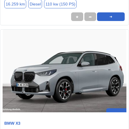
16.259 km
Diesel
110 kw (150 PS)
★
➦
➜
BMW X3