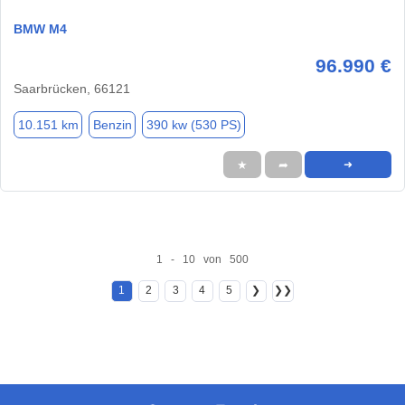
BMW M4
96.990 €
Saarbrücken, 66121
10.151 km
Benzin
390 kw (530 PS)
★
➦
➜
1 - 10 von 500
1
2
3
4
5
❯
❯❯