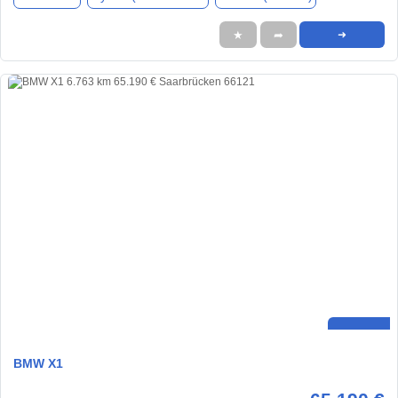
★
➦
➜
BMW X1