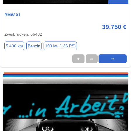
BMW X1
39.750 €
Zweibrücken, 66482
5.400 km
Benzin
100 kw (136 PS)
★
➦
➜