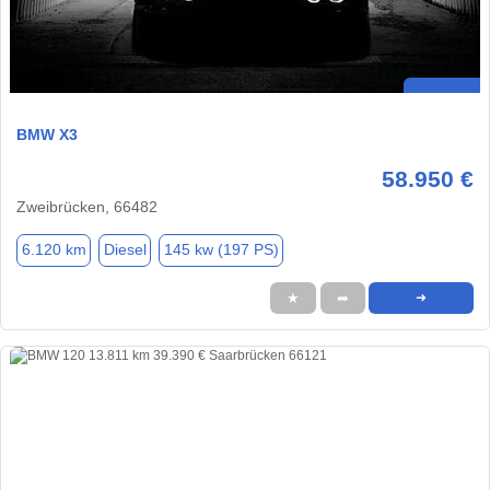
BMW X3
58.950 €
Zweibrücken, 66482
6.120 km
Diesel
145 kw (197 PS)
★
➦
➜