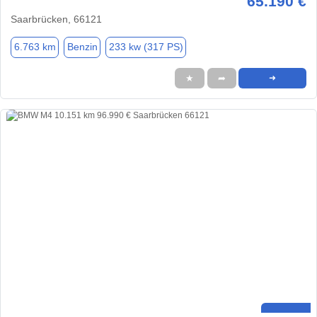
65.190 €
Saarbrücken, 66121
6.763 km
Benzin
233 kw (317 PS)
★
➦
➜