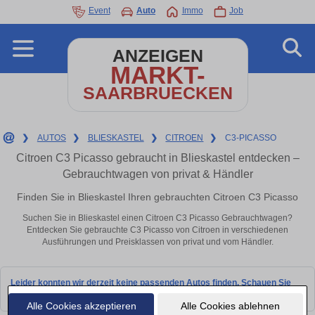
Event
Auto
Immo
Job
ANZEIGEN
MARKT-
SAARBRUECKEN
❯
AUTOS
❯
BLIESKASTEL
❯
CITROEN
❯
C3-PICASSO
Citroen C3 Picasso gebraucht in Blieskastel entdecken –
Gebrauchtwagen von privat & Händler
Finden Sie in Blieskastel Ihren gebrauchten Citroen C3 Picasso
Suchen Sie in Blieskastel einen Citroen C3 Picasso Gebrauchtwagen?
Entdecken Sie gebrauchte C3 Picasso von Citroen in verschiedenen
Ausführungen und Preisklassen von privat und vom Händler.
Leider konnten wir derzeit keine passenden Autos finden. Schauen Sie
bald wieder vorbei!
Alle Cookies akzeptieren
Alle Cookies ablehnen