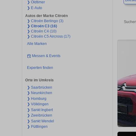
Bliesk
❯ Oldtimer
❯ E-Auto
Autos der Marke Citroën
❯ Citroën Berlingo (3)
Suchen
❯ Citroën C3 (16)
❯ Citroën C4 (10)
❯ Citroën C5 Aircross (17)
Alle Marken
Messen & Events
Experten finden
Orte im Umkreis
❯ Saarbrücken
❯ Neunkirchen
❯ Homburg
❯ Völklingen
❯ Sankt Ingbert
❯ Zweibrücken
❯ Sankt Wendel
❯ Püttlingen