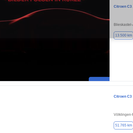
Citroen C3
Blieskastel
13.500 km
Citroen C3
Völklingen
51.765 km