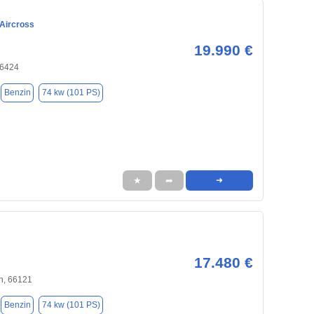
 Aircross
19.990 €
66424
Benzin
74 kw (101 PS)
★
➦
➜
17.480 €
n, 66121
Benzin
74 kw (101 PS)