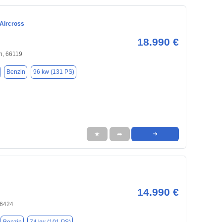
 Aircross
18.990 €
n, 66119
Benzin
96 kw (131 PS)
★
➦
➜
14.990 €
66424