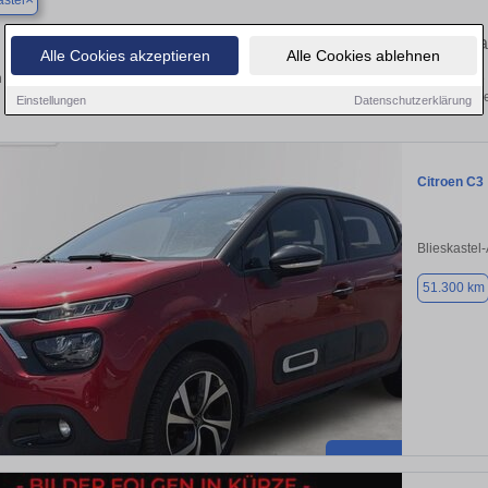
astel
Finden Sie in Blieskastel Ihren gebr
Alle Cookies akzeptieren
Alle Cookies ablehnen
 Sie in Blieskastel einen Citroën C3 Gebrauchtwagen? Entdecken Sie gebrauchte 
von privat und vom Händle
Einstellungen
Datenschutzerklärung
Citroen C3
Blieskastel
51.300 km