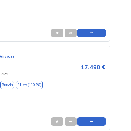
★
➦
➜
 Aircross
17.490 €
66424
Benzin
81 kw (110 PS)
★
➦
➜