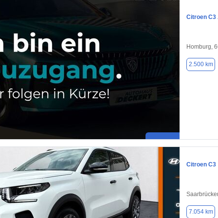
Citroen C3
Homburg, 
2.500 km
Citroen C3
Saarbrücke
7.054 km