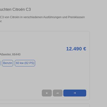
auchten Citroën C3
C3 von Citroën in verschiedenen Ausführungen und Preisklassen
r.
12.490 €
-Aßweiler, 66440
Benzin
60 kw (82 PS)
★
➦
➜