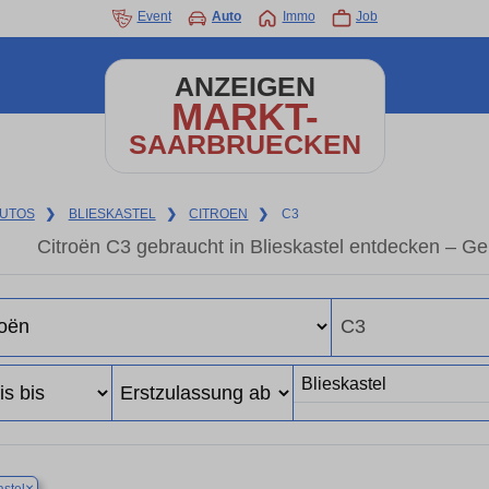
Event
Auto
Immo
Job
ANZEIGEN
MARKT-
SAARBRUECKEN
UTOS
❯
BLIESKASTEL
❯
CITROEN
❯
C3
Citroën C3 gebraucht in Blieskastel entdecken – G
×