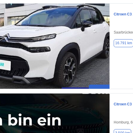
Citroen C3
Saarbrücke
16.791 km
Citroen C3
Homburg, 