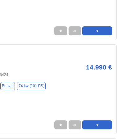
★
➦
➜
14.990 €
66424
Benzin
74 kw (101 PS)
★
➦
➜