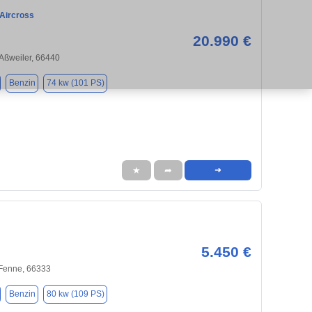
 Aircross
20.990 €
-Aßweiler, 66440
Benzin
74 kw (101 PS)
★
➦
➜
5.450 €
-Fenne, 66333
Benzin
80 kw (109 PS)