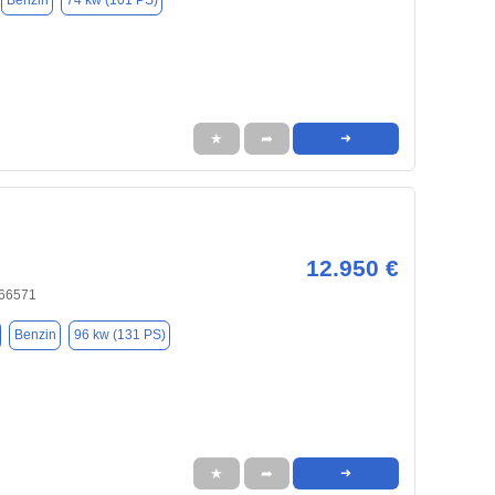
Benzin
74 kw (101 PS)
★
➦
➜
12.950 €
 66571
Benzin
96 kw (131 PS)
★
➦
➜