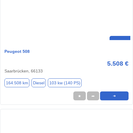
Peugeot 508
5.508 €
Saarbrücken, 66133
164.508 km
Diesel
103 kw (140 PS)
★
➦
➜