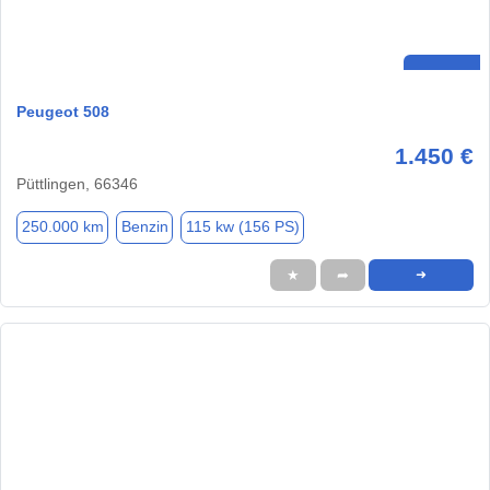
Peugeot 508
1.450 €
Püttlingen, 66346
250.000 km
Benzin
115 kw (156 PS)
★
➦
➜