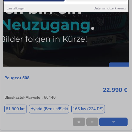
Einstellungen
Datenschutzerklärung
Peugeot 508
22.990 €
Blieskastel-Aßweiler, 66440
81.900 km
Hybrid (Benzin/Elekt
165 kw (224 PS)
★
➦
➜