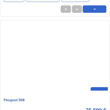
★
➦
➜
Peugeot 508
25.690 €