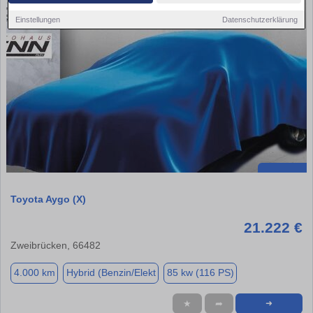
Einstellungen
Datenschutzerklärung
Toyota Aygo (X)
21.222 €
Zweibrücken, 66482
4.000 km
Hybrid (Benzin/Elekt
85 kw (116 PS)
★
➦
➜