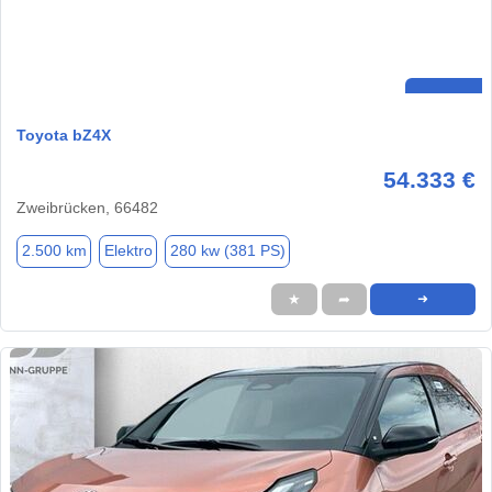
Toyota bZ4X
54.333 €
Zweibrücken, 66482
2.500 km
Elektro
280 kw (381 PS)
★
➦
➜