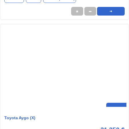
★
➦
➜
Toyota Aygo (X)