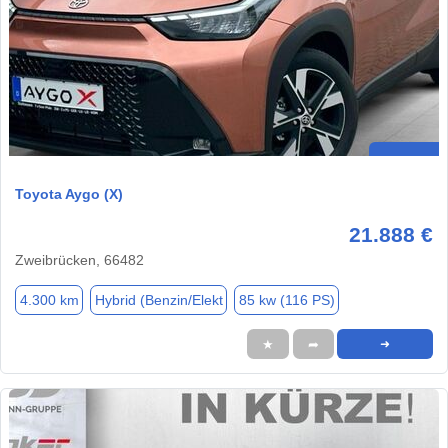
Toyota Aygo (X)
21.888 €
Zweibrücken, 66482
4.300 km
Hybrid (Benzin/Elekt
85 kw (116 PS)
★
➦
➜