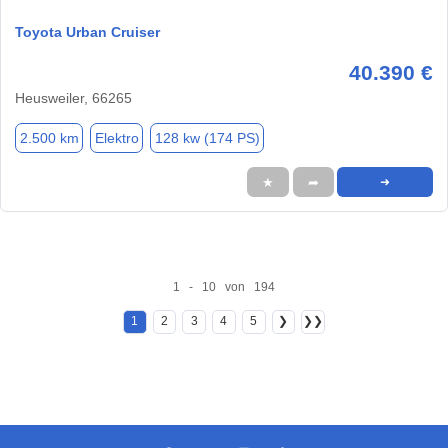
Toyota Urban Cruiser
40.390 €
Heusweiler, 66265
2.500 km
Elektro
128 kw (174 PS)
★
➦
➜
1 - 10 von 194
1
2
3
4
5
❯
❯❯