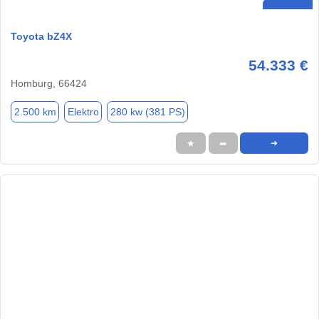
Toyota bZ4X
54.333 €
Homburg, 66424
2.500 km
Elektro
280 kw (381 PS)
★
➦
➜