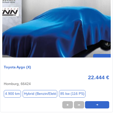
Toyota Aygo (X)
22.444 €
Homburg, 66424
4.900 km
Hybrid (Benzin/Elekt
85 kw (116 PS)
★
➦
➜