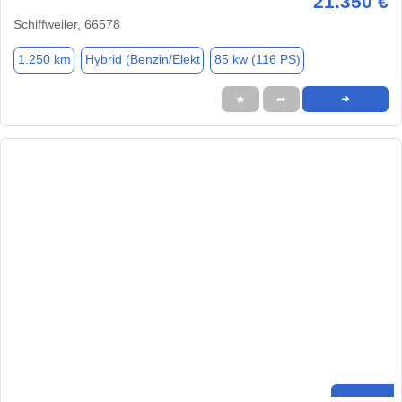
21.350 €
Schiffweiler, 66578
1.250 km
Hybrid (Benzin/Elekt
85 kw (116 PS)
★
➦
➜