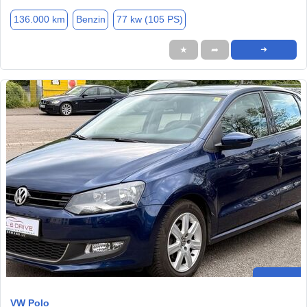
136.000 km
Benzin
77 kw (105 PS)
★
➦
➜
VW Polo