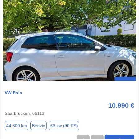
VW Polo
10.990 €
Saarbrücken, 66113
44.300 km
Benzin
66 kw (90 PS)