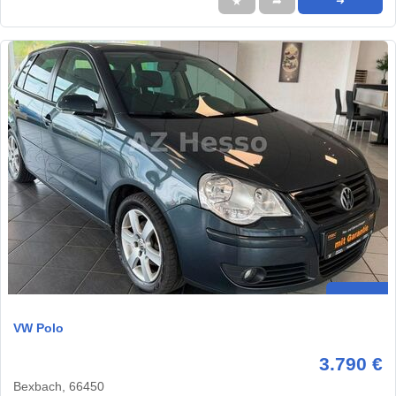
★
➦
➜
VW Polo
3.790 €
Bexbach, 66450