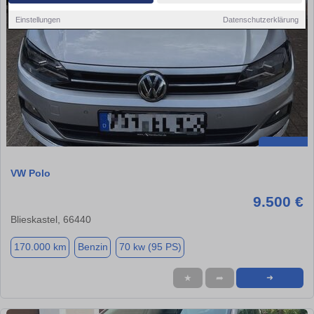
Einstellungen
Datenschutzerklärung
VW Polo
9.500 €
Blieskastel, 66440
170.000 km
Benzin
70 kw (95 PS)
★
➦
➜