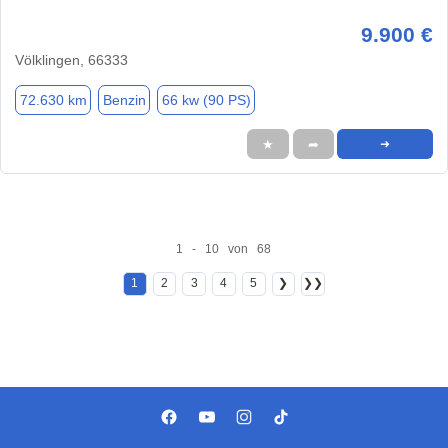
9.900 €
Völklingen, 66333
72.630 km
Benzin
66 kw (90 PS)
★
➦
➜
1 - 10 von 68
1
2
3
4
5
❯
❯❯