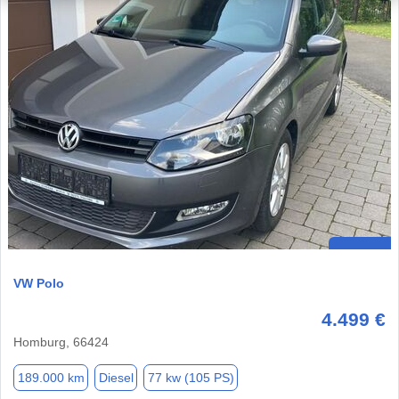
VW Polo
4.499 €
Homburg, 66424
189.000 km
Diesel
77 kw (105 PS)