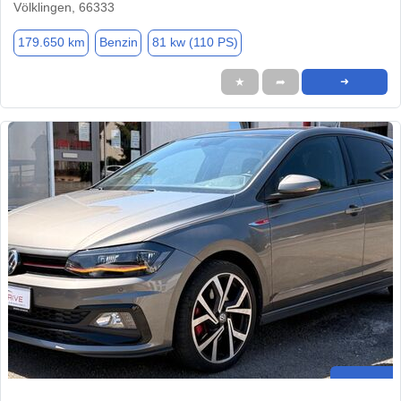
Völklingen, 66333
179.650 km
Benzin
81 kw (110 PS)
★
➦
➜