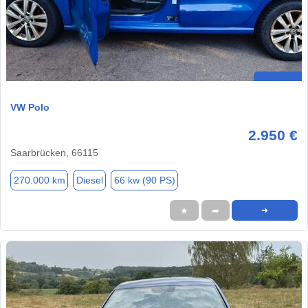
VW Polo
2.950 €
Saarbrücken, 66115
270.000 km
Diesel
66 kw (90 PS)
★
➦
➜