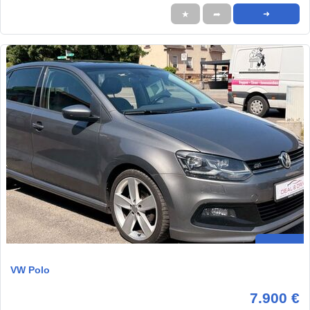
★
➦
➜
VW Polo
7.900 €