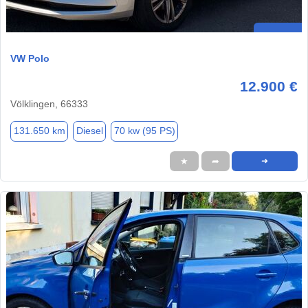
VW Polo
12.900 €
Völklingen, 66333
131.650 km
Diesel
70 kw (95 PS)
★
➦
➜