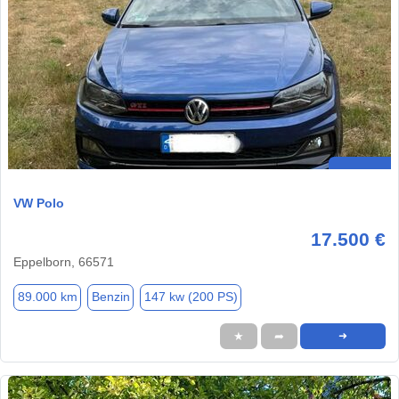
VW Polo
17.500 €
Eppelborn, 66571
89.000 km
Benzin
147 kw (200 PS)
★
➦
➜