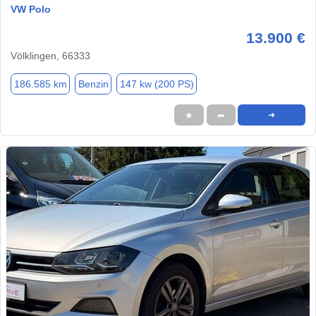
VW Polo
13.900 €
Völklingen, 66333
186.585 km
Benzin
147 kw (200 PS)
★
➦
➜