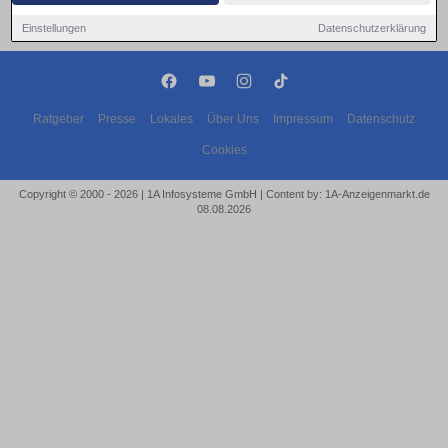
Einstellungen
Datenschutzerklärung
Ratgeber
Presse
Lokales
Über Uns
Impressum
Datenschutz
Cookies
Copyright © 2000 - 2026 | 1A Infosysteme GmbH | Content by: 1A-Anzeigenmarkt.de
08.08.2026