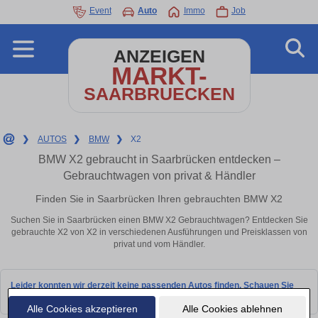
Event
Auto
Immo
Job
ANZEIGEN
MARKT-
SAARBRUECKEN
❯
AUTOS
❯
BMW
❯
X2
BMW X2 gebraucht in Saarbrücken entdecken –
Gebrauchtwagen von privat & Händler
Finden Sie in Saarbrücken Ihren gebrauchten BMW X2
Suchen Sie in Saarbrücken einen BMW X2 Gebrauchtwagen? Entdecken Sie
gebrauchte X2 von X2 in verschiedenen Ausführungen und Preisklassen von
privat und vom Händler.
Leider konnten wir derzeit keine passenden Autos finden. Schauen Sie
bald wieder vorbei!
Alle Cookies akzeptieren
Alle Cookies ablehnen