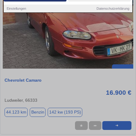
Einstellungen
Datenschutzerklärung
Chevrolet Camaro
16.900 €
Ludweiler, 66333
44.123 km
Benzin
142 kw (193 PS)
★
➦
➜