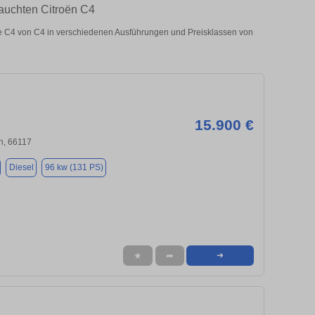
rauchten Citroën C4
 C4 von C4 in verschiedenen Ausführungen und Preisklassen von
15.900 €
n, 66117
Diesel
96 kw (131 PS)
★
➦
➜