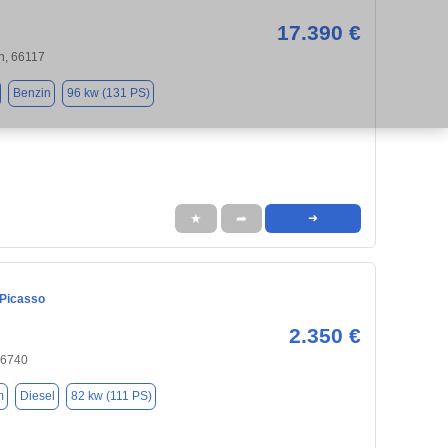
17.390 €
n, 66117
Benzin
96 kw (131 PS)
★
➦
➜
 Picasso
2.350 €
66740
m
Diesel
82 kw (111 PS)