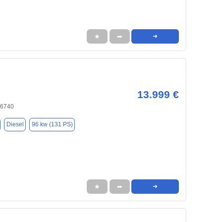
★
➦
➜
13.999 €
66740
Diesel
96 kw (131 PS)
★
➦
➜