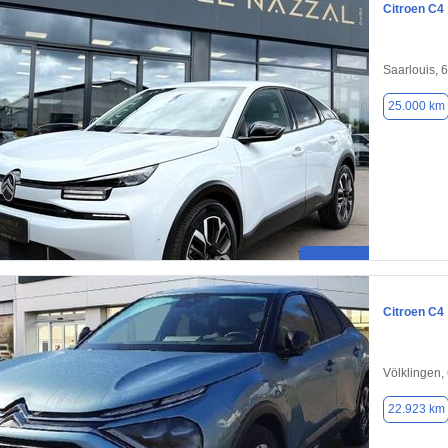
Citroen C4
Saarlouis, 
25.000 km
Citroen C4
Völklingen,
22.923 km