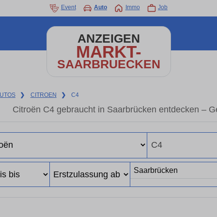
Event
Auto
Immo
Job
ANZEIGEN
MARKT-
SAARBRUECKEN
UTOS
❯
CITROEN
❯
C4
Citroën C4 gebraucht in Saarbrücken entdecken – G