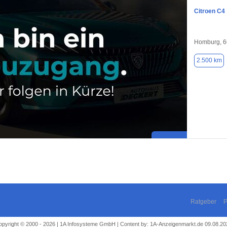
Citroen C4
Homburg, 
2.500 km
Ratgeber
P
opyright © 2000 - 2026 | 1A Infosysteme GmbH | Content by: 1A-Anzeigenmarkt.de 09.08.20