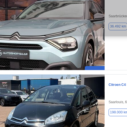
Saarbrücke
36.492 km
Citroen C4
Saarlouis, 
198.000 k