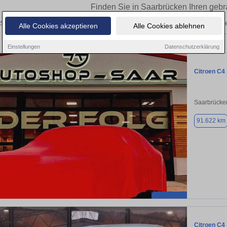
Finden Sie in Saarbrücken Ihren geb
Sie in Saarbrücken einen Citroën C4 Gebrauchtwagen? Entdecken Sie gebrauchte
Alle Cookies akzeptieren
Alle Cookies ablehnen
privat und vom Händler.
Einstellungen
Datenschutzerklärung
Citroen C4
Saarbrücke
91.622 km
Citroen C4