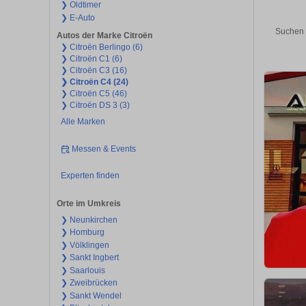
❯ Oldtimer
❯ E-Auto
Suchen 
Autos der Marke Citroën
❯ Citroën Berlingo (6)
❯ Citroën C1 (6)
❯ Citroën C3 (16)
❯ Citroën C4 (24)
❯ Citroën C5 (46)
❯ Citroën DS 3 (3)
Alle Marken
Messen & Events
Experten finden
Orte im Umkreis
❯ Neunkirchen
❯ Homburg
❯ Völklingen
❯ Sankt Ingbert
❯ Saarlouis
❯ Zweibrücken
❯ Sankt Wendel