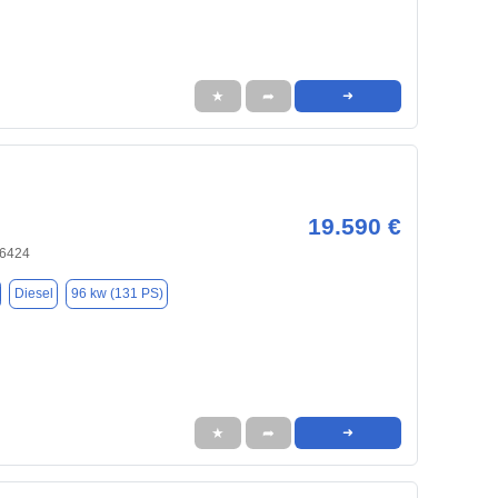
★
➦
➜
19.590 €
66424
Diesel
96 kw (131 PS)
★
➦
➜