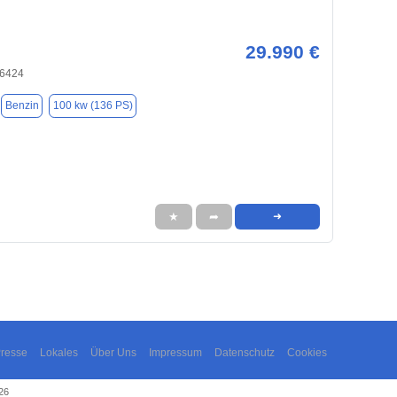
29.990 €
66424
Benzin
100 kw (136 PS)
★
➦
➜
resse
Lokales
Über Uns
Impressum
Datenschutz
Cookies
26