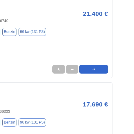
21.400 €
66740
Benzin
96 kw (131 PS)
★
➦
➜
17.690 €
 66333
Benzin
96 kw (131 PS)