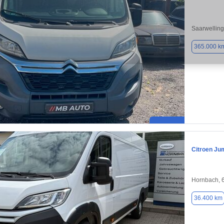
Saarwellin
365.000 k
Citroen Ju
Hornbach, 
36.400 km