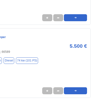
★
➦
➜
mper
5.500 €
r, 66589
m
Diesel
74 kw (101 PS)
★
➦
➜