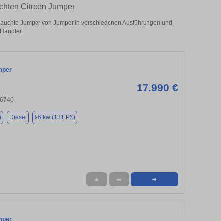
uchten Citroën Jumper
rauchte Jumper von Jumper in verschiedenen Ausführungen und
 Händler.
mper
17.990 €
66740
m
Diesel
96 kw (131 PS)
★
➦
➜
mper