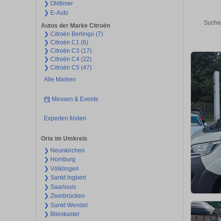
❯ Oldtimer
❯ E-Auto
Suche
Autos der Marke Citroën
❯ Citroën Berlingo (7)
❯ Citroën C1 (6)
❯ Citroën C3 (17)
❯ Citroën C4 (22)
❯ Citroën C5 (47)
Alle Marken
Messen & Events
Experten finden
Orte im Umkreis
❯ Neunkirchen
❯ Homburg
❯ Völklingen
❯ Sankt Ingbert
❯ Saarlouis
❯ Zweibrücken
❯ Sankt Wendel
❯ Blieskastel