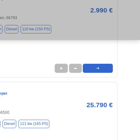
2.990 €
gen, 66793
m
Diesel
110 kw (150 PS)
★
➦
➜
mper
25.790 €
66500
Diesel
121 kw (165 PS)