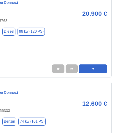
eo Connect
20.900 €
66763
Diesel
88 kw (120 PS)
★
➦
➜
eo Connect
12.600 €
 66333
Benzin
74 kw (101 PS)