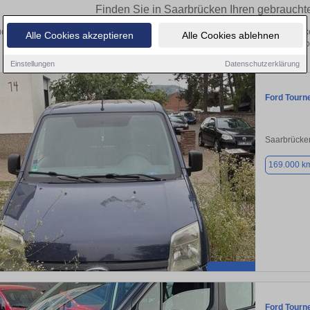
Finden Sie in Saarbrücken Ihren gebrauch
chen Sie in Saarbrücken einen Ford Tourneo Connect Gebrauchtwagen? Entdecke
Alle Cookies akzeptieren
Alle Cookies ablehnen
verschiedenen Ausführungen und Preisklassen von
Einstellungen
Datenschutzerklärung
Ford Tourn
Saarbrücke
169.000 k
Ford Tourn