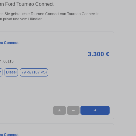
ten Ford Tourneo Connect
n Sie gebrauchte Tourneo Connect von Tourneo Connect in
 privat und vom Händler.
eo Connect
3.300 €
n, 66115
m
Diesel
79 kw (107 PS)
★
➦
➜
eo Connect