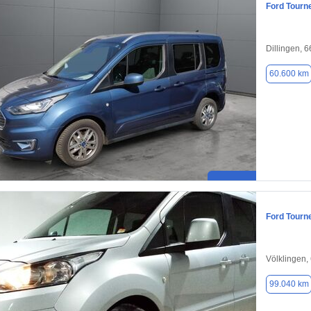
Ford Tourn
Dillingen, 
60.600 km
Ford Tourn
Völklingen,
99.040 km