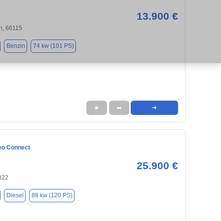
13.900 €
n, 66115
Benzin
74 kw (101 PS)
★
➦
➜
eo Connect
25.900 €
822
Diesel
88 kw (120 PS)