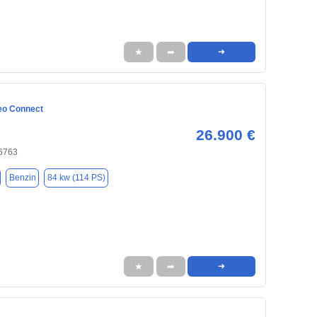
★
➦
➜
eo Connect
26.900 €
66763
Benzin
84 kw (114 PS)
★
➦
➜