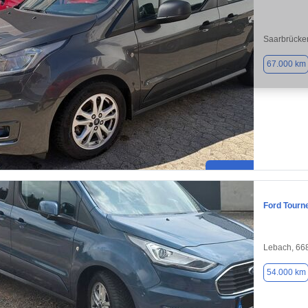
Saarbrücke
67.000 km
Ford Tourn
Lebach, 66
54.000 km