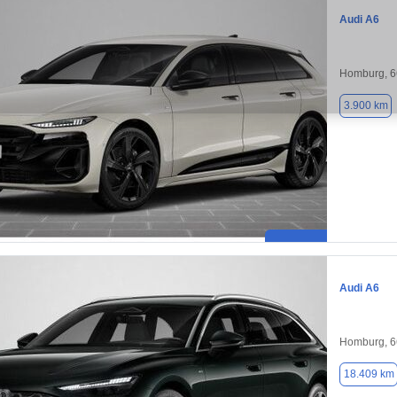
Audi A6
Homburg, 
3.900 km
Audi A6
Homburg, 
18.409 km