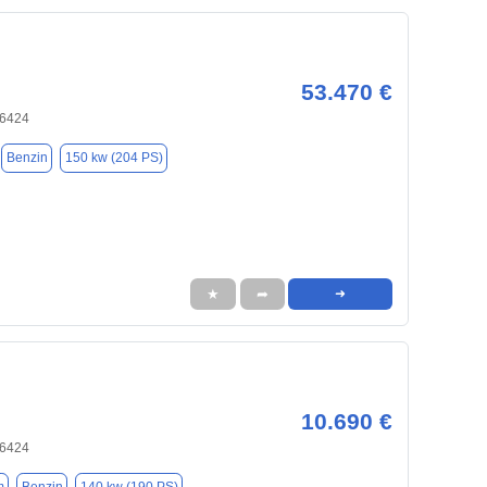
53.470 €
66424
Benzin
150 kw (204 PS)
★
➦
➜
10.690 €
66424