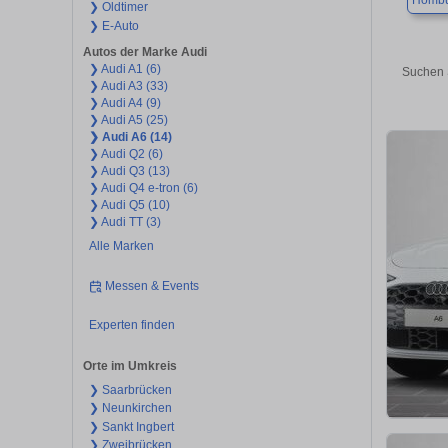
Hombu
❯ Oldtimer
❯ E-Auto
Autos der Marke Audi
❯ Audi A1 (6)
Suchen 
❯ Audi A3 (33)
❯ Audi A4 (9)
❯ Audi A5 (25)
❯ Audi A6 (14)
❯ Audi Q2 (6)
❯ Audi Q3 (13)
❯ Audi Q4 e-tron (6)
❯ Audi Q5 (10)
❯ Audi TT (3)
Alle Marken
Messen & Events
Experten finden
Orte im Umkreis
❯ Saarbrücken
❯ Neunkirchen
❯ Sankt Ingbert
❯ Zweibrücken