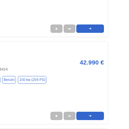
★
➦
➜
42.990 €
66424
Benzin
150 kw (204 PS)
★
➦
➜