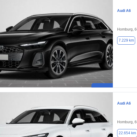
Audi A6
Homburg, 
7.229 km
Audi A6
Homburg, 
22.654 km