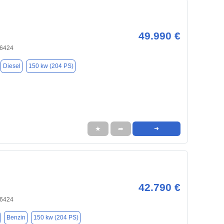
49.990 €
66424
Diesel
150 kw (204 PS)
★
➦
➜
42.790 €
66424
Benzin
150 kw (204 PS)