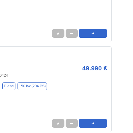
★
➦
➜
49.990 €
66424
Diesel
150 kw (204 PS)
★
➦
➜