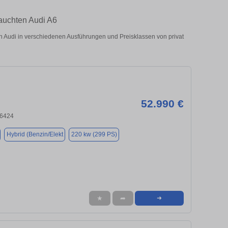
auchten Audi A6
Audi in verschiedenen Ausführungen und Preisklassen von privat
52.990 €
66424
Hybrid (Benzin/Elekt
220 kw (299 PS)
★
➦
➜