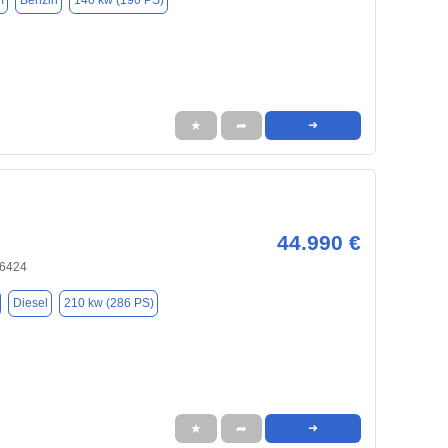
m
Benzin
140 kw (190 PS)
★
➦
➜
44.990 €
66424
Diesel
210 kw (286 PS)
★
➦
➜