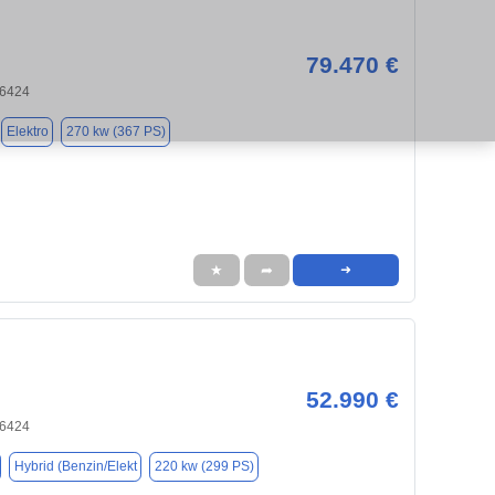
79.470 €
66424
Elektro
270 kw (367 PS)
★
➦
➜
52.990 €
66424
Hybrid (Benzin/Elekt
220 kw (299 PS)