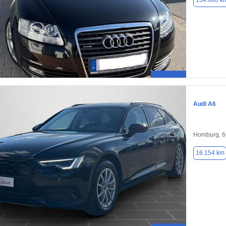
154.000 k
Audi A6
Homburg, 
16.154 km