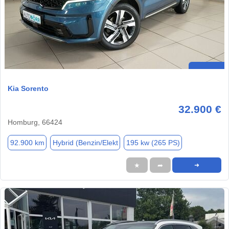
Kia Sorento
32.900 €
Homburg, 66424
92.900 km
Hybrid (Benzin/Elekt
195 kw (265 PS)
★
➦
➜