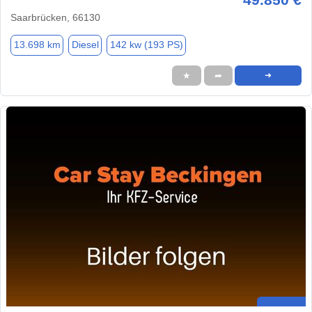
Saarbrücken, 66130
13.698 km
Diesel
142 kw (193 PS)
★
➦
➜