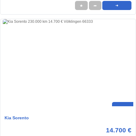
★
➦
➜
Kia Sorento
14.700 €