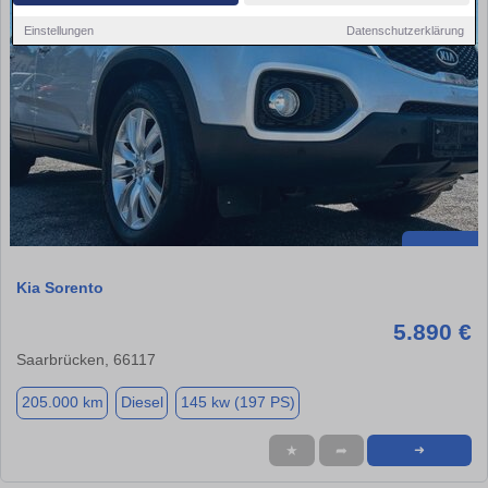
Einstellungen
Datenschutzerklärung
Kia Sorento
5.890 €
Saarbrücken, 66117
205.000 km
Diesel
145 kw (197 PS)
★
➦
➜