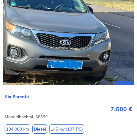
Kia Sorento
7.500 €
Mandelbachtal, 66399
194.000 km
Diesel
145 kw (197 PS)