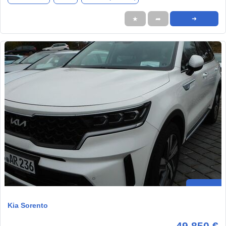
★
➦
➜
Kia Sorento
49.850 €