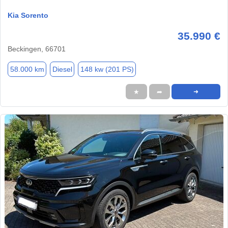
Kia Sorento
35.990 €
Beckingen, 66701
58.000 km
Diesel
148 kw (201 PS)
★
➦
➜