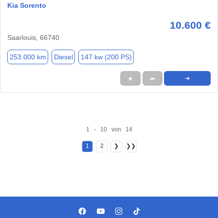
Kia Sorento
10.600 €
Saarlouis, 66740
253.000 km
Diesel
147 kw (200 PS)
★
➦
➜
1 - 10 von 14
1
2
❯
❯❯