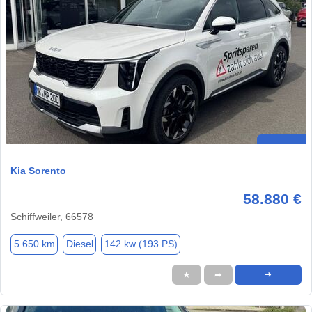
Kia Sorento
58.880 €
Schiffweiler, 66578
5.650 km
Diesel
142 kw (193 PS)
★
➦
➜