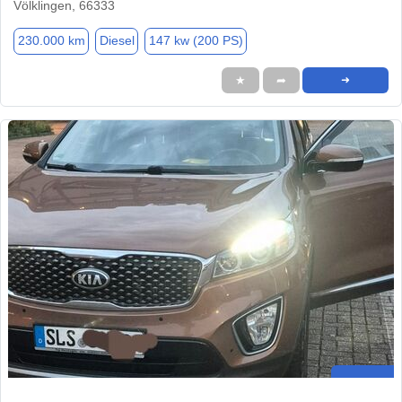
Völklingen, 66333
230.000 km
Diesel
147 kw (200 PS)
★
➦
➜