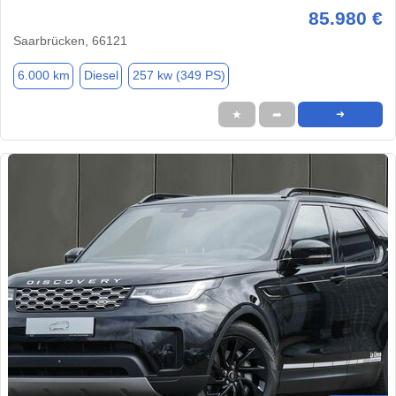
85.980 €
Saarbrücken, 66121
6.000 km
Diesel
257 kw (349 PS)
★
➦
➜