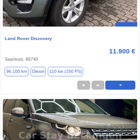
Land Rover Discovery
11.900 €
Saarlouis, 66740
96.100 km
Diesel
110 kw (150 PS)
★
➦
➜