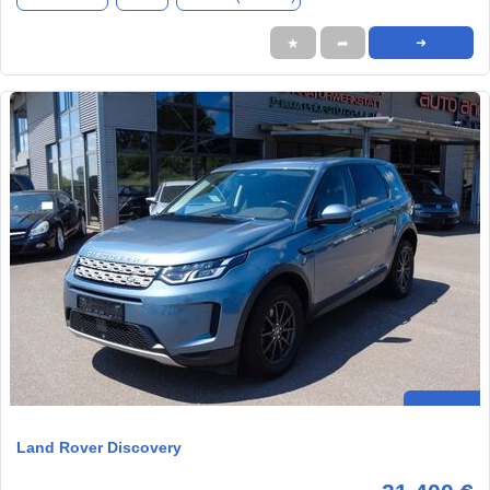
★
➦
➜
Land Rover Discovery