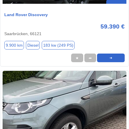
Land Rover Discovery
59.390 €
Saarbrücken, 66121
9.900 km
Diesel
183 kw (249 PS)
★
➦
➜