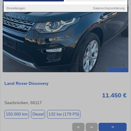
Einstellungen
Datenschutzerklärung
Land Rover Discovery
11.450 €
Saarbrücken, 66117
150.000 km
Diesel
132 kw (179 PS)
★
➦
➜