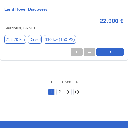
Land Rover Discovery
22.900 €
Saarlouis, 66740
71.870 km
Diesel
110 kw (150 PS)
★
➦
➜
1 - 10 von 14
1
2
❯
❯❯