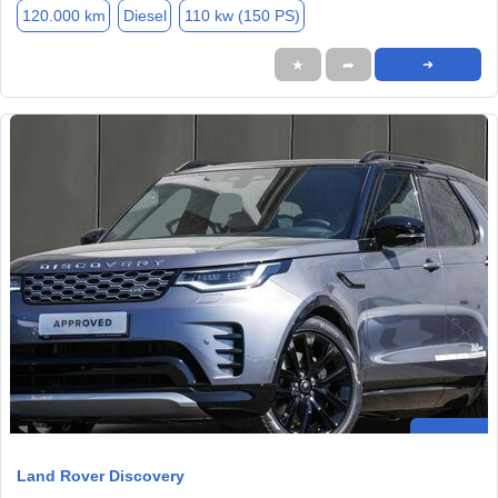
120.000 km
Diesel
110 kw (150 PS)
★
➦
➜
Land Rover Discovery