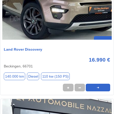
Land Rover Discovery
16.990 €
Beckingen, 66701
140.000 km
Diesel
110 kw (150 PS)
★
➦
➜