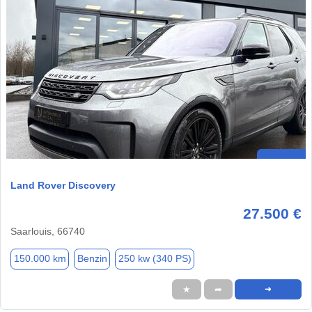
Land Rover Discovery
27.500 €
Saarlouis, 66740
150.000 km
Benzin
250 kw (340 PS)
★
➦
➜