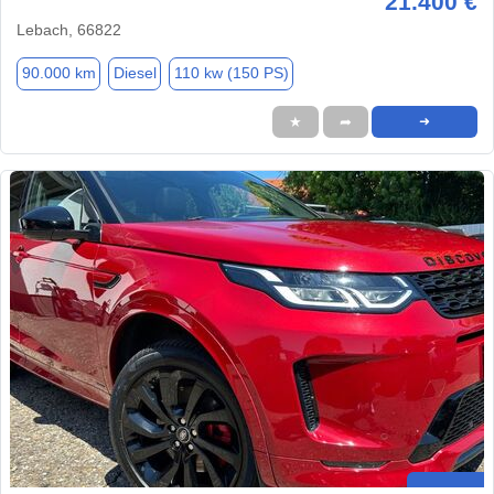
21.400 €
Lebach, 66822
90.000 km
Diesel
110 kw (150 PS)
★
➦
➜