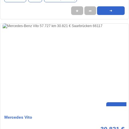
★
➦
➜
Mercedes Vito
30.821 €