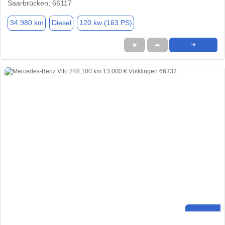
Saarbrücken, 66117
34.980 km
Diesel
120 kw (163 PS)
★
➦
➜