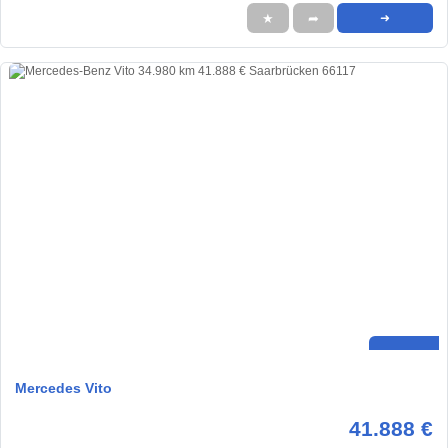
★
➦
➜
Mercedes Vito
41.888 €