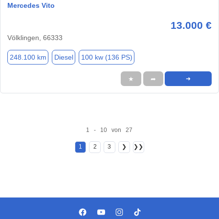
Mercedes Vito
13.000 €
Völklingen, 66333
248.100 km
Diesel
100 kw (136 PS)
★
➦
➜
1 - 10 von 27
1
2
3
❯
❯❯