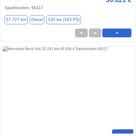
Saarbrücken, 66117
57.727 km
Diesel
120 kw (163 PS)
★
➦
➜