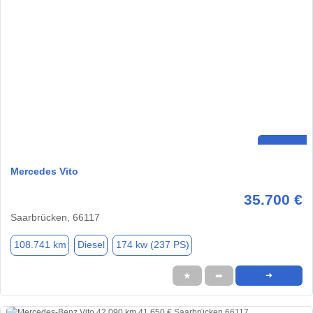
Mercedes Vito
35.700 €
Saarbrücken, 66117
108.741 km
Diesel
174 kw (237 PS)
★
➦
➜