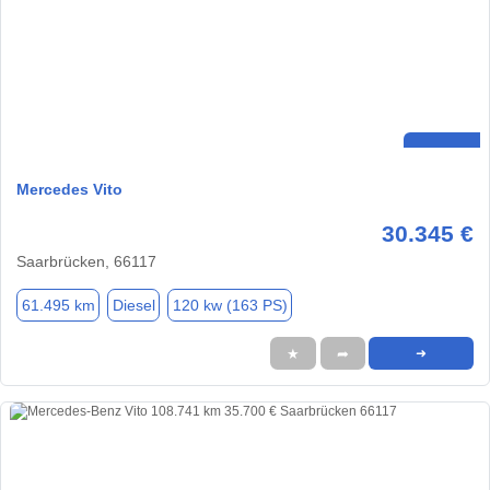
Mercedes Vito
30.345 €
Saarbrücken, 66117
61.495 km
Diesel
120 kw (163 PS)
★
➦
➜