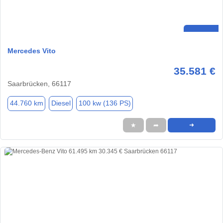
Mercedes Vito
35.581 €
Saarbrücken, 66117
44.760 km
Diesel
100 kw (136 PS)
★
➦
➜