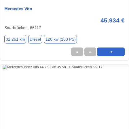
Mercedes Vito
45.934 €
Saarbrücken, 66117
32.261 km
Diesel
120 kw (163 PS)
★
➦
➜